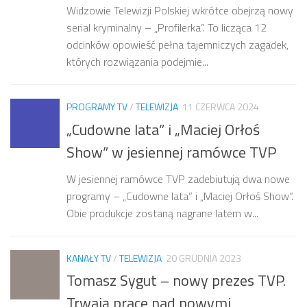
Widzowie Telewizji Polskiej wkrótce obejrzą nowy
serial kryminalny – „Profilerka”. To licząca 12
odcinków opowieść pełna tajemniczych zagadek,
których rozwiązania podejmie...
PROGRAMY TV
/
TELEWIZJA
11 CZERWCA 2024
„Cudowne lata” i „Maciej Orłoś
Show” w jesiennej ramówce TVP
W jesiennej ramówce TVP zadebiutują dwa nowe
programy – „Cudowne lata” i „Maciej Orłoś Show”.
Obie produkcje zostaną nagrane latem w...
KANAŁY TV
/
TELEWIZJA
20 GRUDNIA 2023
Tomasz Sygut – nowy prezes TVP.
Trwają prace nad nowymi