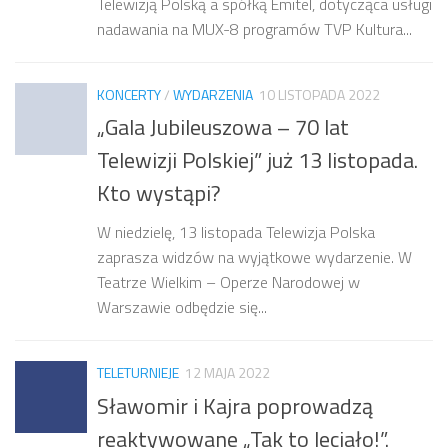
Telewizją Polską a spółką Emitel, dotycząca usługi
nadawania na MUX-8 programów TVP Kultura...
KONCERTY
/
WYDARZENIA
10 LISTOPADA 2022
„Gala Jubileuszowa – 70 lat
Telewizji Polskiej” już 13 listopada.
Kto wystąpi?
W niedzielę, 13 listopada Telewizja Polska
zaprasza widzów na wyjątkowe wydarzenie. W
Teatrze Wielkim – Operze Narodowej w
Warszawie odbędzie się...
TELETURNIEJE
12 MAJA 2022
Sławomir i Kajra poprowadzą
reaktywowane „Tak to leciało!”.