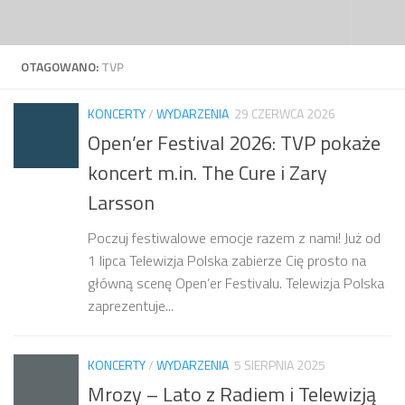
Przejdź do treści
OTAGOWANO:
TVP
KONCERTY
/
WYDARZENIA
29 CZERWCA 2026
Open’er Festival 2026: TVP pokaże
koncert m.in. The Cure i Zary
Larsson
Poczuj festiwalowe emocje razem z nami! Już od
1 lipca Telewizja Polska zabierze Cię prosto na
główną scenę Open’er Festivalu. Telewizja Polska
zaprezentuje...
KONCERTY
/
WYDARZENIA
5 SIERPNIA 2025
Mrozy – Lato z Radiem i Telewizją