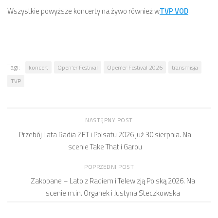
Wszystkie powyższe koncerty na żywo również w
TVP VOD
.
Tagi:
koncert
Open’er Festival
Open’er Festival 2026
transmisja
TVP
NASTĘPNY POST
Przebój Lata Radia ZET i Polsatu 2026 już 30 sierpnia. Na
scenie Take That i Garou
POPRZEDNI POST
Zakopane – Lato z Radiem i Telewizją Polską 2026. Na
scenie m.in. Organek i Justyna Steczkowska