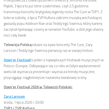
Prokopowicza z towarzyszeniem orkiestry Sinfonia Varsovia.
Piątek, 3 lipca to już istne szaleństwo, czyli 2,5 godzinna
transmisja koncertu brytyjskiej legendy rocka The Cure w TVP1. Z
kolei w sobotę, 4 lipca TVP Kultura zabrzmi muzyką wschodzącej
gwiazdy popu Addison Rae oraz Teddy’ego Swimsa, który karierę
zaczynał śpiewając covery w serwisie YouTube, a dziś jego utwory
nuci cały świat.
Telewizja Polska
pokaże na żywo koncerty The Cure, Zary
Larsson i Teddy’ego Swimsa pierwszy raz w swojej historii.
Open’er Festival
to jeden z największych festiwali muzycznych w
Polsce i Europie. Odbywające się co roku w Gdyni wydarzenie
od
wielu lat wyznacza prezentuje i wyznacza trendy muzyczne,
przyciągając najgłośniejsze nazwiska światowej sceny.
Open’er Festival 2026 w Telewizji Polskiej:
Zara Larsson
środa, 1 lipca 2026 / 20:00
TVP1 i TVP Kultura