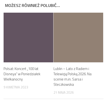
MOŻESZ RÓWNIEŻ POLUBIĆ…
Polsat: Koncert „100 lat
Lublin – Lato z Radiem i
Disneya” w Poniedziałek
Telewizją Polską 2026. Na
Wielkanocny
scenie m.in. Sarsa i
Steczkowska
9 KWIETNIA 2023
21 MAJA 2026