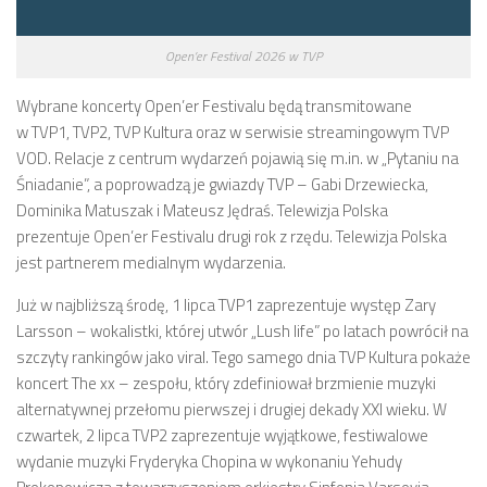
Open’er Festival 2026 w TVP
Wybrane koncerty Open’er Festivalu będą transmitowane
w TVP1, TVP2, TVP Kultura oraz w serwisie streamingowym TVP
VOD. Relacje z centrum wydarzeń pojawią się m.in. w „Pytaniu na
Śniadanie”, a poprowadzą je gwiazdy TVP – Gabi Drzewiecka,
Dominika Matuszak i Mateusz Jędraś. Telewizja Polska
prezentuje Open’er Festivalu drugi rok z rzędu. Telewizja Polska
jest partnerem medialnym wydarzenia.
Już w najbliższą środę, 1 lipca TVP1 zaprezentuje występ Zary
Larsson – wokalistki, której utwór „Lush life” po latach powrócił na
szczyty rankingów jako viral. Tego samego dnia TVP Kultura pokaże
koncert The xx – zespołu, który zdefiniował brzmienie muzyki
alternatywnej przełomu pierwszej i drugiej dekady XXI wieku. W
czwartek, 2 lipca TVP2 zaprezentuje wyjątkowe, festiwalowe
wydanie muzyki Fryderyka Chopina w wykonaniu Yehudy