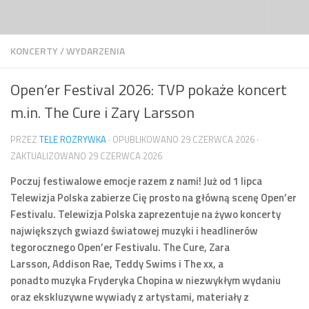
Przejdź do treści
KONCERTY
/
WYDARZENIA
Open’er Festival 2026: TVP pokaże koncert
m.in. The Cure i Zary Larsson
PRZEZ
TELE ROZRYWKA
· OPUBLIKOWANO
29 CZERWCA 2026
·
ZAKTUALIZOWANO
29 CZERWCA 2026
Poczuj festiwalowe emocje razem z nami! Już od 1 lipca
Telewizja Polska zabierze Cię prosto na główną scenę Open’er
Festivalu. Telewizja Polska zaprezentuje na żywo koncerty
największych gwiazd światowej muzyki i headlinerów
tegorocznego Open’er Festivalu. The Cure, Zara
Larsson, Addison Rae, Teddy Swims i The xx, a
ponadto muzyka Fryderyka Chopina w niezwykłym wydaniu
oraz ekskluzywne wywiady z artystami, materiały z