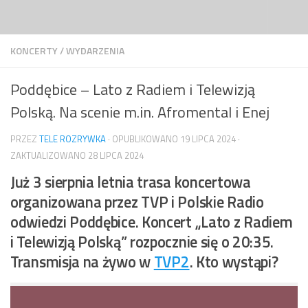
Przejdź do treści
KONCERTY
/
WYDARZENIA
Poddębice – Lato z Radiem i Telewizją
Polską. Na scenie m.in. Afromental i Enej
PRZEZ
TELE ROZRYWKA
· OPUBLIKOWANO
19 LIPCA 2024
·
ZAKTUALIZOWANO
28 LIPCA 2024
Już 3 sierpnia letnia trasa koncertowa
organizowana przez TVP i Polskie Radio
odwiedzi Poddębice. Koncert „Lato z Radiem
i Telewizją Polską” rozpocznie się o 20:35.
Transmisja na żywo w
TVP2
. Kto wystąpi?