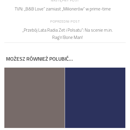
NASTĘPNY POST
TVN: „B&B Love” zamiast „Milionerów” w prime-time
POPRZEDNI POST
„Przebój Lata Radia Zet i Polsatu”: Na scenie m.in.
Rag’n’Bone Man!
MOŻESZ RÓWNIEŻ POLUBIĆ…