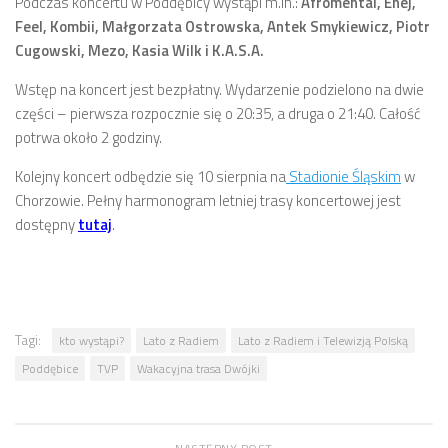
Podczas koncertu w Poddębicy wystąpi m.in.:
Afromental, Enej,
Feel, Kombii, Małgorzata Ostrowska, Antek Smykiewicz, Piotr
Cugowski, Mezo, Kasia Wilk i K.A.S.A.
Wstęp na koncert jest bezpłatny. Wydarzenie podzielono na dwie
części – pierwsza rozpocznie się o 20:35, a druga o 21:40. Całość
potrwa około 2 godziny.
Kolejny koncert odbędzie się 10 sierpnia na
Stadionie Śląskim
w
Chorzowie. Pełny harmonogram letniej trasy koncertowej jest
dostępny
tutaj
.
Tagi:
kto wystąpi?
Lato z Radiem
Lato z Radiem i Telewizją Polską
Poddębice
TVP
Wakacyjna trasa Dwójki