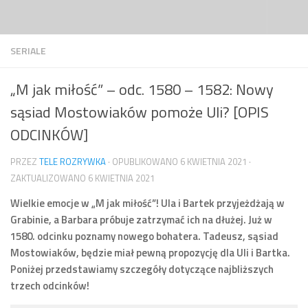
Przejdź do treści
SERIALE
„M jak miłość” – odc. 1580 – 1582: Nowy
sąsiad Mostowiaków pomoże Uli? [OPIS
ODCINKÓW]
PRZEZ
TELE ROZRYWKA
· OPUBLIKOWANO
6 KWIETNIA 2021
·
ZAKTUALIZOWANO
6 KWIETNIA 2021
Wielkie emocje w „M jak miłość”! Ula i Bartek przyjeżdżają w
Grabinie, a Barbara próbuje zatrzymać ich na dłużej. Już w
1580. odcinku poznamy nowego bohatera. Tadeusz, sąsiad
Mostowiaków, będzie miał pewną propozycję dla Uli i Bartka.
Poniżej przedstawiamy szczegóły dotyczące najbliższych
trzech odcinków!