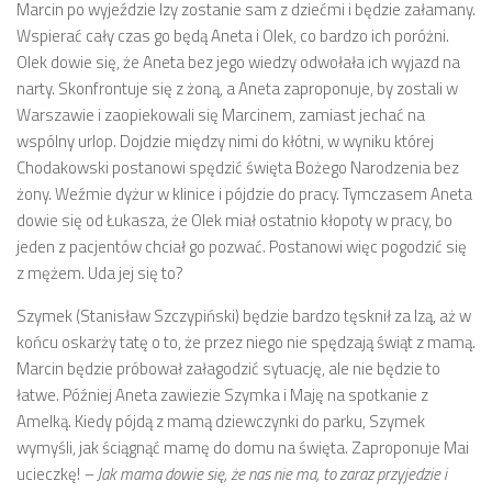
Marcin po wyjeździe Izy zostanie sam z dziećmi i będzie załamany.
Wspierać cały czas go będą Aneta i Olek, co bardzo ich poróżni.
Olek dowie się, że Aneta bez jego wiedzy odwołała ich wyjazd na
narty. Skonfrontuje się z żoną, a Aneta zaproponuje, by zostali w
Warszawie i zaopiekowali się Marcinem, zamiast jechać na
wspólny urlop. Dojdzie między nimi do kłótni, w wyniku której
Chodakowski postanowi spędzić święta Bożego Narodzenia bez
żony. Weźmie dyżur w klinice i pójdzie do pracy. Tymczasem Aneta
dowie się od Łukasza, że Olek miał ostatnio kłopoty w pracy, bo
jeden z pacjentów chciał go pozwać. Postanowi więc pogodzić się
z mężem. Uda jej się to?
Szymek (Stanisław Szczypiński) będzie bardzo tęsknił za Izą, aż w
końcu oskarży tatę o to, że przez niego nie spędzają świąt z mamą.
Marcin będzie próbował załagodzić sytuację, ale nie będzie to
łatwe. Później Aneta zawiezie Szymka i Maję na spotkanie z
Amelką. Kiedy pójdą z mamą dziewczynki do parku, Szymek
wymyśli, jak ściągnąć mamę do domu na święta. Zaproponuje Mai
ucieczkę!
– Jak mama dowie się, że nas nie ma, to zaraz przyjedzie i