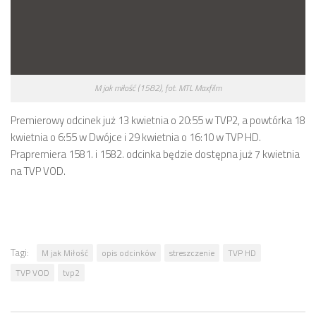
M jak miłość (1582), fot. MTL Maxfilm
Premierowy odcinek już 13 kwietnia o 20:55 w TVP2, a powtórka 18
kwietnia o 6:55 w Dwójce i 29 kwietnia o 16:10 w TVP HD.
Prapremiera 1581. i 1582. odcinka będzie dostępna już 7 kwietnia
na TVP VOD.
Tagi:
M jak Miłość
opis odcinków
streszczenie
TVP HD
TVP VOD
tvp2