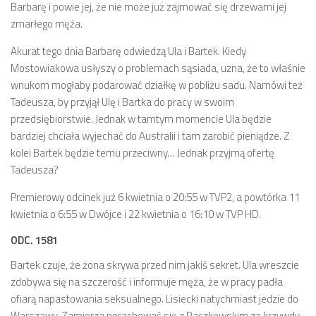
Barbarę i powie jej, że nie może już zajmować się drzewami jej
zmarłego męża.
Akurat tego dnia Barbarę odwiedzą Ula i Bartek. Kiedy
Mostowiakowa usłyszy o problemach sąsiada, uzna, że to właśnie
wnukom mogłaby podarować działkę w pobliżu sadu. Namówi też
Tadeusza, by przyjął Ulę i Bartka do pracy w swoim
przedsiębiorstwie. Jednak w tamtym momencie Ula będzie
bardziej chciała wyjechać do Australii i tam zarobić pieniądze. Z
kolei Bartek będzie temu przeciwny… Jednak przyjmą ofertę
Tadeusza?
Premierowy odcinek już 6 kwietnia o 20:55 w TVP2, a powtórka 11
kwietnia o 6:55 w Dwójce i 22 kwietnia o 16:10 w TVP HD.
ODC. 1581
Bartek czuje, że żona skrywa przed nim jakiś sekret. Ula wreszcie
zdobywa się na szczerość i informuje męża, że w pracy padła
ofiarą napastowania seksualnego. Lisiecki natychmiast jedzie do
Warszawy. Zamierza porachować się z Raczkowskim za krzywdy