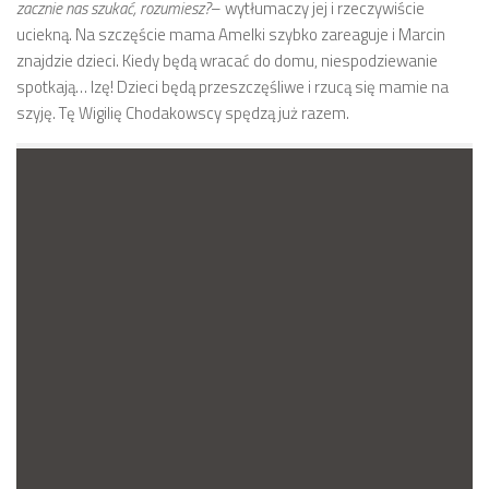
zacznie nas szukać, rozumiesz?
– wytłumaczy jej i rzeczywiście
uciekną. Na szczęście mama Amelki szybko zareaguje i Marcin
znajdzie dzieci. Kiedy będą wracać do domu, niespodziewanie
spotkają… Izę! Dzieci będą przeszczęśliwe i rzucą się mamie na
szyję. Tę Wigilię Chodakowscy spędzą już razem.