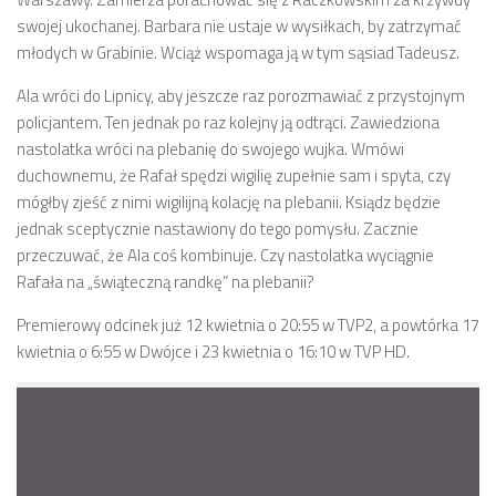
swojej ukochanej. Barbara nie ustaje w wysiłkach, by zatrzymać
młodych w Grabinie. Wciąż wspomaga ją w tym sąsiad Tadeusz.
Ala wróci do Lipnicy, aby jeszcze raz porozmawiać z przystojnym
policjantem. Ten jednak po raz kolejny ją odtrąci. Zawiedziona
nastolatka wróci na plebanię do swojego wujka. Wmówi
duchownemu, że Rafał spędzi wigilię zupełnie sam i spyta, czy
mógłby zjeść z nimi wigilijną kolację na plebanii. Ksiądz będzie
jednak sceptycznie nastawiony do tego pomysłu. Zacznie
przeczuwać, że Ala coś kombinuje. Czy nastolatka wyciągnie
Rafała na „świąteczną randkę” na plebanii?
Premierowy odcinek już 12 kwietnia o 20:55 w TVP2, a powtórka 17
kwietnia o 6:55 w Dwójce i 23 kwietnia o 16:10 w TVP HD.