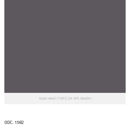
M jak miłość (1581), fot. MTL Maxfilm
ODC. 1582