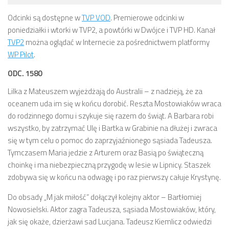
Odcinki są dostępne w
TVP VOD
. Premierowe odcinki w
poniedziałki i wtorki w TVP2, a powtórki w Dwójce i TVP HD. Kanał
TVP2
można oglądać w Internecie za pośrednictwem platformy
WP Pilot
.
ODC. 1580
Lilka z Mateuszem wyjeżdżają do Australii – z nadzieją, że za
oceanem uda im się w końcu dorobić. Reszta Mostowiaków wraca
do rodzinnego domu i szykuje się razem do świąt. A Barbara robi
wszystko, by zatrzymać Ulę i Bartka w Grabinie na dłużej i zwraca
się w tym celu o pomoc do zaprzyjaźnionego sąsiada Tadeusza.
Tymczasem Maria jedzie z Arturem oraz Basią po świąteczną
choinkę i ma niebezpieczną przygodę w lesie w Lipnicy. Staszek
zdobywa się w końcu na odwagę i po raz pierwszy całuje Krystynę.
Do obsady „M jak miłość” dołączył kolejny aktor – Bartłomiej
Nowosielski. Aktor zagra Tadeusza, sąsiada Mostowiaków, który,
jak się okaże, dzierżawi sad Lucjana. Tadeusz Kiemlicz odwiedzi