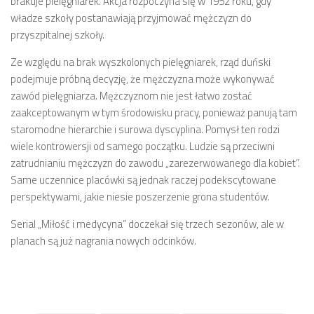
brakuje pielęgniarek. Akcja rozpoczyna się w 1952 roku, gdy
władze szkoły postanawiają przyjmować mężczyzn do
przyszpitalnej szkoły.
Ze względu na brak wyszkolonych pielęgniarek, rząd duński
podejmuje próbną decyzję, że mężczyzna może wykonywać
zawód pielęgniarza. Mężczyznom nie jest łatwo zostać
zaakceptowanym w tym środowisku pracy, ponieważ panują tam
staromodne hierarchie i surowa dyscyplina. Pomysł ten rodzi
wiele kontrowersji od samego początku. Ludzie są przeciwni
zatrudnianiu mężczyzn do zawodu „zarezerwowanego dla kobiet”.
Same uczennice placówki są jednak raczej podekscytowane
perspektywami, jakie niesie poszerzenie grona studentów.
Serial „Miłość i medycyna” doczekał się trzech sezonów, ale w
planach są już nagrania nowych odcinków.