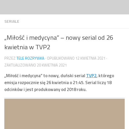
Przejdź do treści
SERIALE
„Miłość i medycyna” – nowy serial od 26
kwietnia w TVP2
PRZEZ
TELE ROZRYWKA
· OPUBLIKOWANO
12 KWIETNIA 2021
·
ZAKTUALIZOWANO
20 KWIETNIA 2021
„Miłość i medycyna” to nowy, duński serial
TVP2
, którego
emisja rozpocznie się 26 kwietnia o 21:45. Serial liczy 18
odcinków i jest produkowany od 2018 roku.