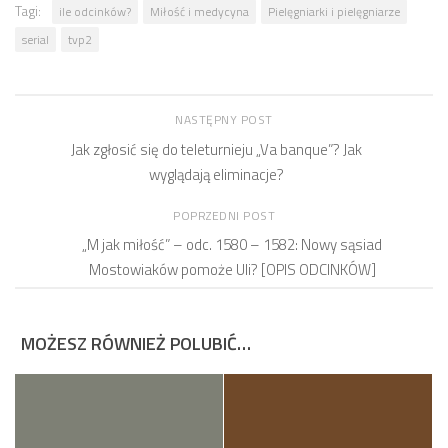
Tagi:
ile odcinków?
Miłość i medycyna
Pielęgniarki i pielęgniarze
serial
tvp2
NASTĘPNY POST
Jak zgłosić się do teleturnieju „Va banque”? Jak
wyglądają eliminacje?
POPRZEDNI POST
„M jak miłość” – odc. 1580 – 1582: Nowy sąsiad
Mostowiaków pomoże Uli? [OPIS ODCINKÓW]
MOŻESZ RÓWNIEŻ POLUBIĆ…