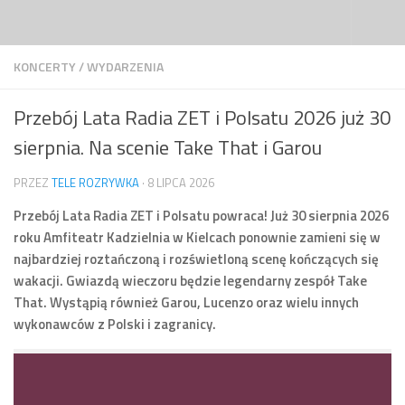
Przejdź do treści
KONCERTY
/
WYDARZENIA
Przebój Lata Radia ZET i Polsatu 2026 już 30
sierpnia. Na scenie Take That i Garou
PRZEZ
TELE ROZRYWKA
·
8 LIPCA 2026
Przebój Lata Radia ZET i Polsatu powraca! Już 30 sierpnia 2026
roku Amfiteatr Kadzielnia w Kielcach ponownie zamieni się w
najbardziej roztańczoną i rozświetloną scenę kończących się
wakacji. Gwiazdą wieczoru będzie legendarny zespół Take
That. Wystąpią również Garou, Lucenzo oraz wielu innych
wykonawców z Polski i zagranicy.