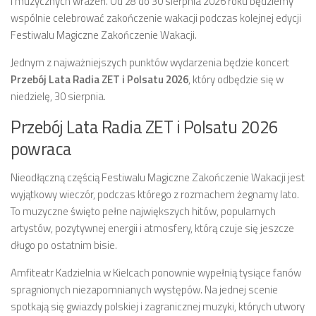
i muzycznych wrażeń. Od 28 do 30 sierpnia 2026 roku będziemy
wspólnie celebrować zakończenie wakacji podczas kolejnej edycji
Festiwalu Magiczne Zakończenie Wakacji.
Jednym z najważniejszych punktów wydarzenia będzie koncert
Przebój Lata Radia ZET i Polsatu 2026
, który odbędzie się w
niedzielę, 30 sierpnia.
Przebój Lata Radia ZET i Polsatu 2026
powraca
Nieodłączną częścią Festiwalu Magiczne Zakończenie Wakacji jest
wyjątkowy wieczór, podczas którego z rozmachem żegnamy lato.
To muzyczne święto pełne największych hitów, popularnych
artystów, pozytywnej energii i atmosfery, którą czuje się jeszcze
długo po ostatnim bisie.
Amfiteatr Kadzielnia w Kielcach ponownie wypełnią tysiące fanów
spragnionych niezapomnianych występów. Na jednej scenie
spotkają się gwiazdy polskiej i zagranicznej muzyki, których utwory