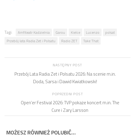
Tagi:
Amfiteatr Kadzielnia
Garou
Kielce
Lucenzo
polsat
Przebój lata Radia Zet i Polsatu
Radio ZET
Take That
NASTĘPNY POST
Przebój Lata Radia Zet i Polsatu 2026: Na scenie m.in.
Doda, Sarsa i Dawid Kwiatkowski!
POPRZEDNI POST
Open’er Festival 2026: TVP pokaże koncert m.in. The
Cure i Zary Larsson
MOŻESZ RÓWNIEŻ POLUBIĆ…