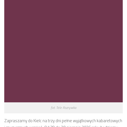
fot. Tele Rozrywka
Zapraszamy do Kielc na trzy dni pełne wyjątkowych kabaretowych