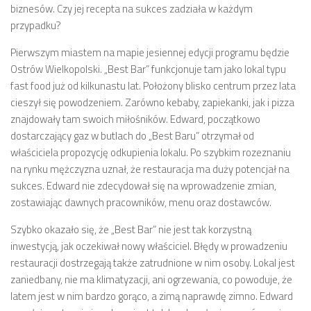
biznesów. Czy jej recepta na sukces zadziała w każdym
przypadku?
Pierwszym miastem na mapie jesiennej edycji programu będzie
Ostrów Wielkopolski. „Best Bar” funkcjonuje tam jako lokal typu
fast food już od kilkunastu lat. Położony blisko centrum przez lata
cieszył się powodzeniem. Zarówno kebaby, zapiekanki, jak i pizza
znajdowały tam swoich miłośników. Edward, początkowo
dostarczający gaz w butlach do „Best Baru” otrzymał od
właściciela propozycję odkupienia lokalu. Po szybkim rozeznaniu
na rynku mężczyzna uznał, że restauracja ma duży potencjał na
sukces. Edward nie zdecydował się na wprowadzenie zmian,
zostawiając dawnych pracowników, menu oraz dostawców.
Szybko okazało się, że „Best Bar” nie jest tak korzystną
inwestycją, jak oczekiwał nowy właściciel. Błędy w prowadzeniu
restauracji dostrzegają także zatrudnione w nim osoby. Lokal jest
zaniedbany, nie ma klimatyzacji, ani ogrzewania, co powoduje, że
latem jest w nim bardzo gorąco, a zimą naprawdę zimno. Edward