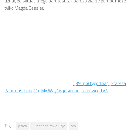
uznał, że sytuacja jego baru jest tak bardzo zła, że pomóc może
tylko Magda Gessler.
„39 i pół tygodnia”, „Starsza
Pani musi fiknąć” i „My Way” w jesiennej ramówce TVN
Tagi:
jesień
Kuchenne rewolucje
tvn