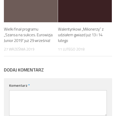
Wielki finał programu
Walentynkowi „Milionerzy” z
„Szansa na sukces. Eurowizja
udziałem gwiazd już 13 i 14
Junior 2019” już 29 września!
lutego
27 WRZEŚNIA 2019
11 LUTEGO 2018
DODAJ KOMENTARZ
Komentarz
*