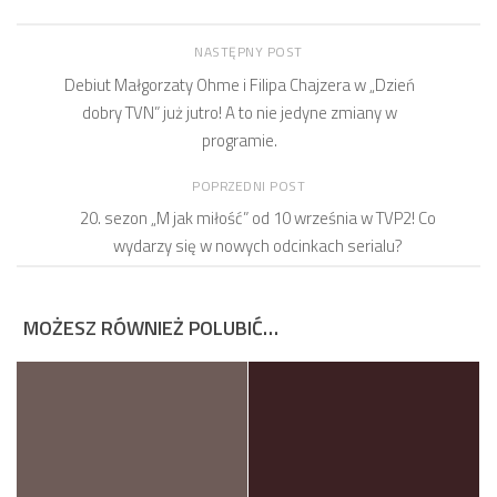
NASTĘPNY POST
Debiut Małgorzaty Ohme i Filipa Chajzera w „Dzień
dobry TVN” już jutro! A to nie jedyne zmiany w
programie.
POPRZEDNI POST
20. sezon „M jak miłość” od 10 września w TVP2! Co
wydarzy się w nowych odcinkach serialu?
MOŻESZ RÓWNIEŻ POLUBIĆ…