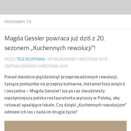
Przejdź do treści
PROGRAMY TV
Magda Gessler powraca już dziś z 20.
sezonem „Kuchennych rewolucji”!
PRZEZ
TELE ROZRYWKA
· OPUBLIKOWANO
5 WRZEŚNIA 2019
·
ZAKTUALIZOWANO
5 WRZEŚNIA 2019
Ponad dwieście pięćdziesiąt przeprowadzonych rewolucji,
tysiące pomysłów na przepisy kulinarne, metamorfozy wnętrz
i ona jedna – Magda Gessler! Już po raz dwudziesty
najsłynniejsza polska restauratorka wyruszy w Polskę, aby
ratować upadające lokale. Czy dzięki „Kuchennych rewolucjom”
odmieni ich los i nada im drugie życie?