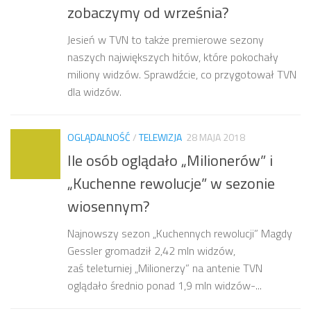
zobaczymy od września?
Jesień w TVN to także premierowe sezony
naszych największych hitów, które pokochały
miliony widzów. Sprawdźcie, co przygotował TVN
dla widzów.
OGLĄDALNOŚĆ
/
TELEWIZJA
28 MAJA 2018
Ile osób oglądało „Milionerów” i
„Kuchenne rewolucje” w sezonie
wiosennym?
Najnowszy sezon „Kuchennych rewolucji” Magdy
Gessler gromadził 2,42 mln widzów,
zaś teleturniej „Milionerzy” na antenie TVN
oglądało średnio ponad 1,9 mln widzów-...