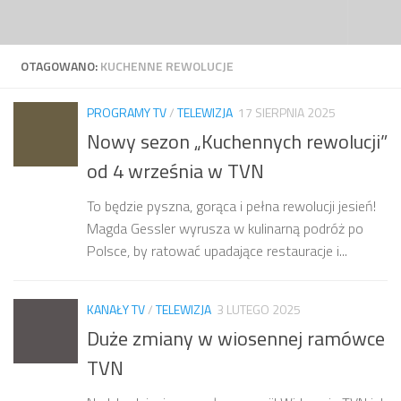
Przejdź do treści
OTAGOWANO:
KUCHENNE REWOLUCJE
PROGRAMY TV
/
TELEWIZJA
17 SIERPNIA 2025
Nowy sezon „Kuchennych rewolucji”
od 4 września w TVN
To będzie pyszna, gorąca i pełna rewolucji jesień!
Magda Gessler wyrusza w kulinarną podróż po
Polsce, by ratować upadające restauracje i...
KANAŁY TV
/
TELEWIZJA
3 LUTEGO 2025
Duże zmiany w wiosennej ramówce
TVN