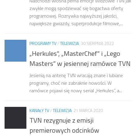
Nadchodzi wiosna pełna emocji! Widzowie TVN jak
zwykle mogą spodziewać się bogactwa oferty
programowej. Rozrywka najwyższej jakości,
największe gwiazdy, superprodukcje filmowe,...
PROGRAMY TV
/
TELEWIZJA
30 SIERPNIA 2022
„Herkules”, „MasterChef” i „Lego
Masters” w jesiennej ramówce TVN
Jesienią na antenę TVN wracają znane i lubiane
programy, choć nie zabraknie nowości. W
ramówce pojawi się nowy serial „Herkules”, a...
KANAŁY TV
/
TELEWIZJA
21 MARCA 2020
TVN rezygnuje z emisji
premierowych odcinków