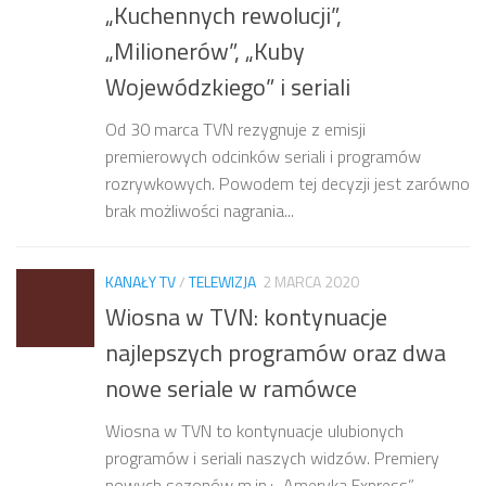
„Kuchennych rewolucji”,
„Milionerów”, „Kuby
Wojewódzkiego” i seriali
Od 30 marca TVN rezygnuje z emisji
premierowych odcinków seriali i programów
rozrywkowych. Powodem tej decyzji jest zarówno
brak możliwości nagrania...
KANAŁY TV
/
TELEWIZJA
2 MARCA 2020
Wiosna w TVN: kontynuacje
najlepszych programów oraz dwa
nowe seriale w ramówce
Wiosna w TVN to kontynuacje ulubionych
programów i seriali naszych widzów. Premiery
nowych sezonów m.in.: „Ameryka Express”,