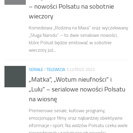
– nowości Polsatu na sobotnie
wieczory
Komediowa „Rodzina na Maxa” oraz wyczekiwany
„Sługa Narodu” – to dwie serialowe nowości,
które Polsat będzie emitować w sobotnie
wieczory już...
SERIALE
/
TELEWIZJA
5 LUTEGO 2023
„Matka”, „Wotum nieufności” i
„Lulu” – serialowe nowości Polsatu
na wiosnę
Premierowe seriale, kultowe programy,
emocjonujące filmy oraz najbardziej obiektywne
informacje i sport. Na widzów Polsatu czeka wiele
niespodzianek i zaskakujących nowości....