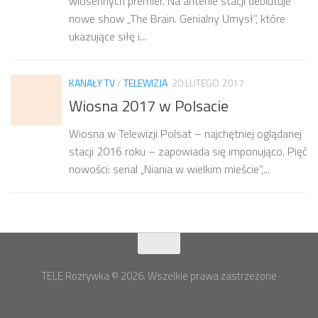
wiosennych premier. Na antenie stacji debiutuje
nowe show „The Brain. Genialny Umysł”, które
ukazujące siłę i...
KANAŁY TV
/
TELEWIZJA
20 LUTEGO 2017
Wiosna 2017 w Polsacie
Wiosna w Telewizji Polsat – najchętniej oglądanej
stacji 2016 roku – zapowiada się imponująco. Pięć
nowości: serial „Niania w wielkim mieście”,...
TELE Rozrywka © 2026. Wszelkie prawa zastrzeżone