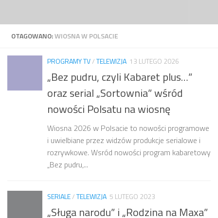
Przejdź do treści
OTAGOWANO:
WIOSNA W POLSACIE
PROGRAMY TV
/
TELEWIZJA
13 LUTEGO 2026
„Bez pudru, czyli Kabaret plus…”
oraz serial „Sortownia” wśród
nowości Polsatu na wiosnę
Wiosna 2026 w Polsacie to nowości programowe
i uwielbiane przez widzów produkcje serialowe i
rozrywkowe. Wsród nowości program kabaretowy
„Bez pudru,...
SERIALE
/
TELEWIZJA
5 LUTEGO 2023
„Sługa narodu” i „Rodzina na Maxa”