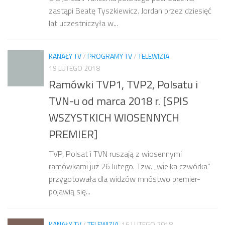
zastąpi Beatę Tyszkiewicz. Jordan przez dziesięć
lat uczestniczyła w...
KANAŁY TV
/
PROGRAMY TV
/
TELEWIZJA
19 LUTEGO 2018
Ramówki TVP1, TVP2, Polsatu i
TVN-u od marca 2018 r. [SPIS
WSZYSTKICH WIOSENNYCH
PREMIER]
TVP, Polsat i TVN ruszają z wiosennymi
ramówkami już 26 lutego. Tzw. „wielka czwórka”
przygotowała dla widzów mnóstwo premier-
pojawią się...
KANAŁY TV
/
TELEWIZJA
16 LUTEGO 2018