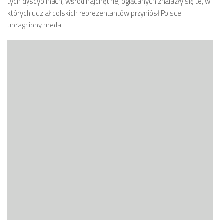
tych dyscyplinach, wśród najchętniej oglądanych znalazły się te, w
których udział polskich reprezentantów przyniósł Polsce
upragniony medal.