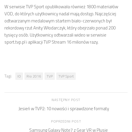
W serwisie TVP Sport opublikowała również 1800 materiałów
VOD, do których użytkownicy nadal mają dostęp. Najczęściej
odtwarzanym medalowym startem biało-czerwonych był
rekordowy rzut Anity Włodarczyk, który obejrzało ponad 200
tysięcy osób. Użytkownicy odtwarzali wideo w serwisie
sport.tvp.pl i aplikacji TVP Stream 16 milionów razy.
Tagi:
IO
Rio 2016
TVP
TVP Sport
NASTĘPNY POST
Jesień w TVP2: 10 nowości i sprawdzone formaty
POPRZEDNI POST
Samsung Galaxy Note7 z Gear VR w Plusie