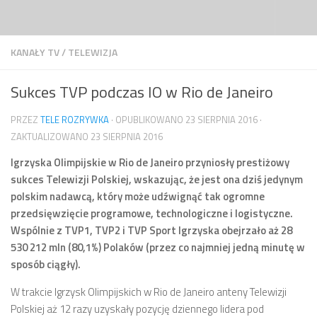
Przejdź do treści
KANAŁY TV
/
TELEWIZJA
Sukces TVP podczas IO w Rio de Janeiro
PRZEZ
TELE ROZRYWKA
· OPUBLIKOWANO
23 SIERPNIA 2016
·
ZAKTUALIZOWANO
23 SIERPNIA 2016
Igrzyska Olimpijskie w Rio de Janeiro przyniosły prestiżowy
sukces Telewizji Polskiej, wskazując, że jest ona dziś jedynym
polskim nadawcą, który może udźwignąć tak ogromne
przedsięwzięcie programowe, technologiczne i logistyczne.
Wspólnie z TVP1, TVP2 i TVP Sport Igrzyska obejrzało aż 28
530 212 mln (80,1%) Polaków (przez co najmniej jedną minutę w
sposób ciągły).
W trakcie Igrzysk Olimpijskich w Rio de Janeiro anteny Telewizji
Polskiej aż 12 razy uzyskały pozycję dziennego lidera pod