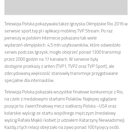
Telewizja Polska pokazywała także Igrzyska Olimpijskie Rio 2016 w
serwisie sport.tvp.pl i aplikacji moblinej TVP Stream. Po raz
pierwszy w polskim Internecie pokazano tak wiele
wydarzeń olimpijskich. 4,5 mln użytkowników, które odwiedziło
serwis podczas Igrzysk, mogło obejrzeć ponad 1300 transmisji
przez 2000 godzin na 17 kanałach. W serwisie były
dostępne przekazy z anten (TVP1, TVP2 oraz TVP Sport), ale
zdecydowaną większość stanowiły transmisje przygotowane
specjalnie dla internautów.
Telewizja Polska pokazała wszystkie finałowe konkurencje z Rio,
na czele z medalowymi startami Polaków. Najlepiej oglądane
pozycje to: ćwierćfinałowy mecz siatkarzy Polska –USA oraz
kolarskie wyścigi ze startu wspólnego mężczyzn (medalowy
wyścig Rafała Majki) i kobiet (z udziałem Katarzyny Niewiadomej).
Każdą z tych relacji obejrzało na żywo ponad 100 tysięcy osób.