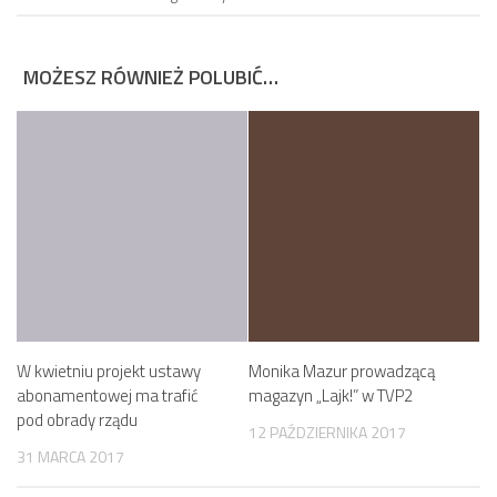
MOŻESZ RÓWNIEŻ POLUBIĆ…
W kwietniu projekt ustawy
Monika Mazur prowadzącą
abonamentowej ma trafić
magazyn „Lajk!” w TVP2
pod obrady rządu
12 PAŹDZIERNIKA 2017
31 MARCA 2017