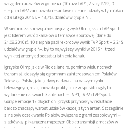
względem udziałów w grupie 4+ (10 razy TVP1, 2 razy TVP2). 7
sierpnia TVP2 zanotowała rekordowe dzienne udziały w tym roku i
od 9 lutego 2015 r. – 13,7% udziałów w grupie 4+.
W sierpniu za sprawą transmisji z Igrzysk Olimpijskich TVP Sport
jest liderem wśród kanałów o tematyce sportowej (dane do
21.08.2016 r.). 10 sierpnia padł rekordowy wynik TVP Sport – 2,21%
udziałów w grupie 4+, był to najwyższy wyniki w 2016 r. i trzeci
wynik tej anteny od początku istnienia kanału.
Igrzyska Olimpijskie w Rio de Janeiro, pomimo wielu nocnych
transmisji, cieszyły się ogromnym zainteresowaniem Polaków.
Telewizja Polska, jako jedyny nadawca na naszym rynku
telewizyjnym, relacjonowała praktycznie w sposób ciągły to
wydarzenie na swoich 3 antenach – TVP1, TVP2 i TVP Sport.
Gorące emocje 17 długich dni Igrzysk przyniosły w rezultacie
bardzo znaczący wzrost udziałów każdej z tych anten. Szczególnie
silne były oczekiwania Polaków związane z grami zespołowymi –
siatkówką i piłką ręczną mężczyzn.Obok transmisji z meczów w