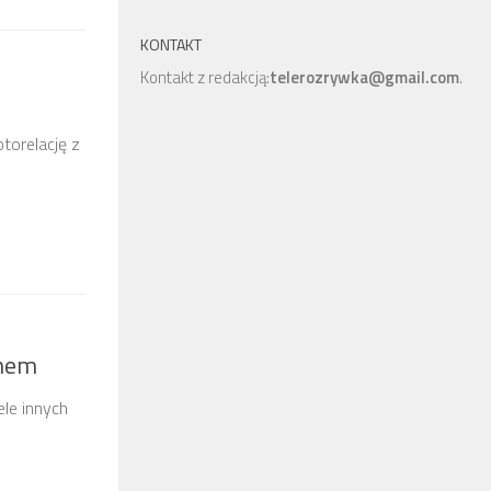
KONTAKT
Kontakt z redakcją:
telerozrywka@gmail.com
.
torelację z
anem
ele innych