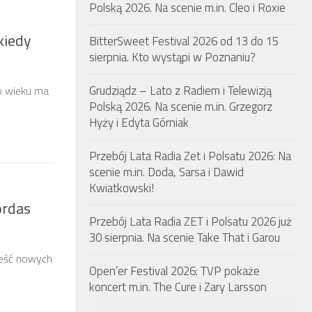
Polską 2026. Na scenie m.in. Cleo i Roxie
kiedy
BitterSweet Festival 2026 od 13 do 15
sierpnia. Kto wystąpi w Poznaniu?
Grudziądz – Lato z Radiem i Telewizją
o wieku ma
Polską 2026. Na scenie m.in. Grzegorz
Hyży i Edyta Górniak
Przebój Lata Radia Zet i Polsatu 2026: Na
scenie m.in. Doda, Sarsa i Dawid
Kwiatkowski!
ordas
Przebój Lata Radia ZET i Polsatu 2026 już
30 sierpnia. Na scenie Take That i Garou
ześć nowych
Open’er Festival 2026: TVP pokaże
koncert m.in. The Cure i Zary Larsson