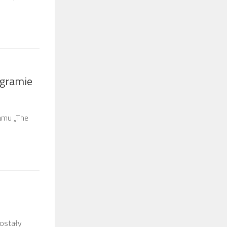
ogramie
ramu „The
zostały