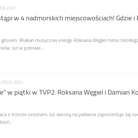
PCA 2021
ąpi w 4 nadmorskich miejscowościach! Gdzie i 
 głosem. Wulkan muzycznej energii. Roksana Węgiel mimo młodeg
sów. Już w połowie...
LUTEGO 2021
e” w piątki w TVP2. Roksana Węgiel i Damian K
aca z trzecim sezonem. Już wiosną na parkiecie zaprezentuje się s
ień...