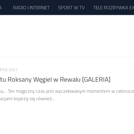
A
RADIO I INTERNET
SPORT W TV
TELE ROZRYWKA E
LIPCA 2021
ertu Roksany Węgiel w Rewalu [GALERIA]
 czasu… Ten magiczny czas jest wyczekiwanym momentem w całoroc
cjami kojarzą się również...