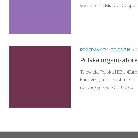
wybrane na Miasto-Gospodar
PROGRAMY TV
/
TELEWIZJA
10
Polska organizatore
Telewizja Polska i EBU (Eu
Eurowizji Junior zostanie…P
rozpoczęcia w 2003 roku.