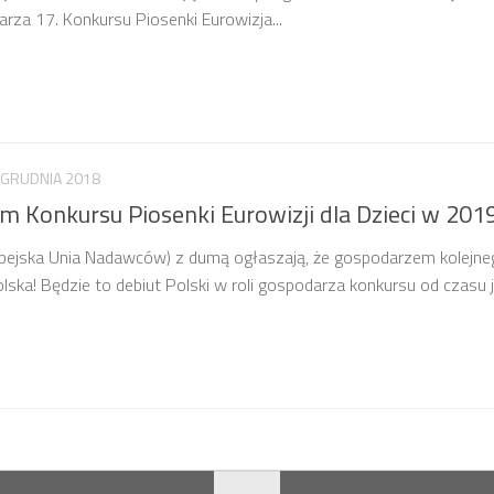
za 17. Konkursu Piosenki Eurowizja...
 GRUDNIA 2018
m Konkursu Piosenki Eurowizji dla Dzieci w 201
ropejska Unia Nadawców) z dumą ogłaszają, że gospodarzem kolejn
olska! Będzie to debiut Polski w roli gospodarza konkursu od czasu 