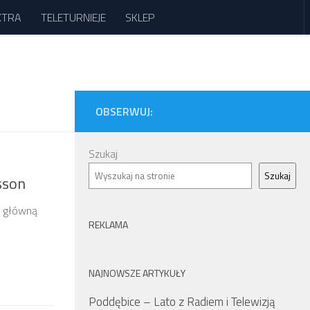
XTRA
TELETURNIEJE
SKLEP
OBSERWUJ:
Szukaj
Szukaj
sson
a główną
REKLAMA
NAJNOWSZE ARTYKUŁY
Poddębice – Lato z Radiem i Telewizją