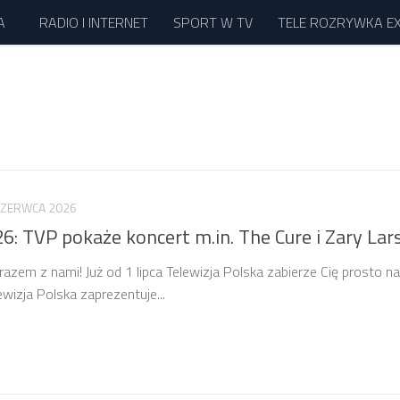
A
RADIO I INTERNET
SPORT W TV
TELE ROZRYWKA E
CZERWCA 2026
26: TVP pokaże koncert m.in. The Cure i Zary Lar
azem z nami! Już od 1 lipca Telewizja Polska zabierze Cię prosto n
ewizja Polska zaprezentuje...