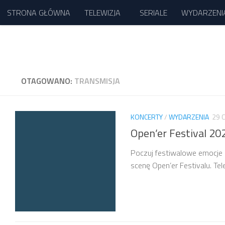
STRONA GŁÓWNA
TELEWIZJA
SERIALE
WYDARZENI
Przejdź do treści
OTAGOWANO:
TRANSMISJA
KONCERTY
/
WYDARZENIA
29 
Open’er Festival 20
Poczuj festiwalowe emocje r
scenę Open’er Festivalu. Tel