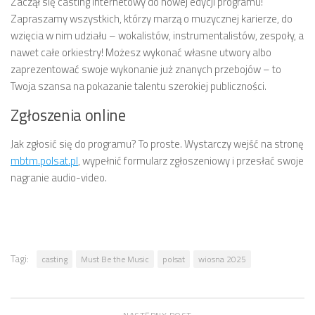
Zaczął się casting internetowy do nowej edycji programu!
Zapraszamy wszystkich, którzy marzą o muzycznej karierze, do
wzięcia w nim udziału – wokalistów, instrumentalistów, zespoły, a
nawet całe orkiestry! Możesz wykonać własne utwory albo
zaprezentować swoje wykonanie już znanych przebojów – to
Twoja szansa na pokazanie talentu szerokiej publiczności.
Zgłoszenia online
Jak zgłosić się do programu? To proste. Wystarczy wejść na stronę
mbtm.polsat.pl
, wypełnić formularz zgłoszeniowy i przesłać swoje
nagranie audio-video.
Tagi:
casting
Must Be the Music
polsat
wiosna 2025