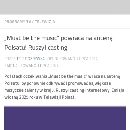
Przejdź do treści
PROGRAMY TV
/
TELEWIZJA
„Must be the music” powraca na antenę
Polsatu! Ruszył casting
PRZEZ
TELE ROZRYWKA
· OPUBLIKOWANO
1 LIPCA 2024
·
ZAKTUALIZOWANO
1 LIPCA 2024
Po latach oczekiwania „Must be the music” wraca na antenę
Polsatu, by ponownie odkrywać i promować największe
muzyczne talenty w kraju. Ruszył casting internetowy. Emisja
wiosną 2025 roku w Telewizji Polsat.