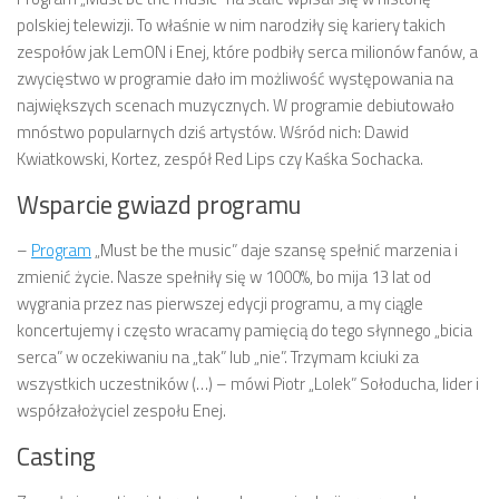
polskiej telewizji. To właśnie w nim narodziły się kariery takich
zespołów jak LemON i Enej, które podbiły serca milionów fanów, a
zwycięstwo w programie dało im możliwość występowania na
największych scenach muzycznych. W programie debiutowało
mnóstwo popularnych dziś artystów. Wśród nich: Dawid
Kwiatkowski, Kortez, zespół Red Lips czy Kaśka Sochacka.
Wsparcie gwiazd programu
–
Program
„Must be the music” daje szansę spełnić marzenia i
zmienić życie. Nasze spełniły się w 1000%, bo mija 13 lat od
wygrania przez nas pierwszej edycji programu, a my ciągle
koncertujemy i często wracamy pamięcią do tego słynnego „bicia
serca” w oczekiwaniu na „tak” lub „nie”. Trzymam kciuki za
wszystkich uczestników (…) – mówi Piotr „Lolek” Sołoducha, lider i
współzałożyciel zespołu Enej.
Casting