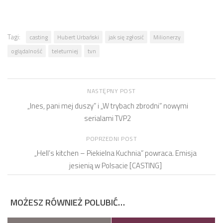
Tagi:
casting
Hubert Urbański
jak się zgłosić
Milionerzy
oglądalność
teleturniej
tvn
NASTĘPNY POST
„Ines, pani mej duszy” i „W trybach zbrodni” nowymi
serialami TVP2
POPRZEDNI POST
„Hell’s kitchen – Piekielna Kuchnia” powraca. Emisja
jesienią w Polsacie [CASTING]
MOŻESZ RÓWNIEŻ POLUBIĆ…