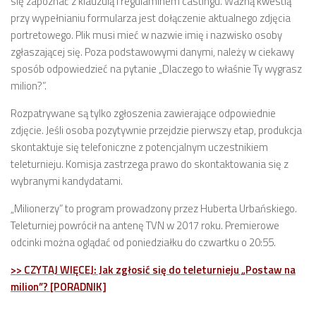
się zapoznać z klauzulą i regulaminem castingu. Ważną kwestią
przy wypełnianiu formularza jest dołączenie aktualnego zdjęcia
portretowego. Plik musi mieć w nazwie imię i nazwisko osoby
zgłaszającej się. Poza podstawowymi danymi, należy w ciekawy
sposób odpowiedzieć na pytanie „Dlaczego to właśnie Ty wygrasz
milion?”.
Rozpatrywane są tylko zgłoszenia zawierające odpowiednie
zdjęcie. Jeśli osoba pozytywnie przejdzie pierwszy etap, produkcja
skontaktuje się telefoniczne z potencjalnym uczestnikiem
teleturnieju. Komisja zastrzega prawo do skontaktowania się z
wybranymi kandydatami.
„Milionerzy” to program prowadzony przez Huberta Urbańskiego.
Teleturniej powrócił na antenę TVN w 2017 roku. Premierowe
odcinki można oglądać od poniedziałku do czwartku o 20:55.
>> CZYTAJ WIĘCEJ: Jak zgłosić się do teleturnieju „Postaw na
milion”? [PORADNIK]