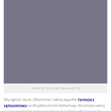
„Milionerzy” fot. Cezary Piwowarski/TVN
Aby zgłosić się do „Milionerów” należy wypełnić
formularz
zgłoszeniowy
na oficjalnej stronie teleturnieju. Wcześniej należy