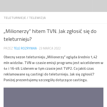
Przejdź do treści
TELETURNIEJE
/
TELEWIZJA
„Milionerzy” hitem TVN. Jak zgłosić się do
teleturnieju?
PRZEZ
TELE ROZRYWKA
·
23 MARCA 2022
Obecny sezon teleturnieju „Milionerzy” ogląda średnio 1,42
mln widzów. TVN w czasie emisji programu jest wiceliderem w
4+ i 16-49. Liderem w tym czasie jest TVP2. Co jakiś czas
reklamowane są castingi do teleturnieju. Jak się zgłosić?
Poniżej prezentujemy szczegóły dotyczące castingu.