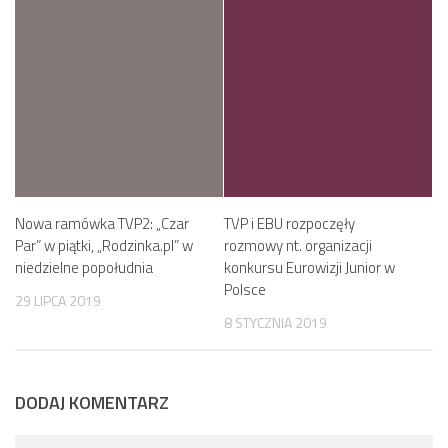
Nowa ramówka TVP2: „Czar
TVP i EBU rozpoczęły
Par” w piątki, „Rodzinka.pl” w
rozmowy nt. organizacji
niedzielne popołudnia
konkursu Eurowizji Junior w
Polsce
29 LIPCA 2019
8 STYCZNIA 2019
DODAJ KOMENTARZ