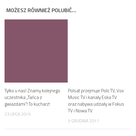
MOŻESZ RÓWNIEŻ POLUBIĆ…
Tylko u nas! Znamy kolejnego
Polsat przejmuje Polo TV, Vox
uczestnika „Tańca z
Music TV i kanały Eska TV
gwiazdami”! To kucharz!
oraz nabywa udziały w Fokus
TV i Nowa TV
23 LIPCA 2019
5 GRUDNIA 2017