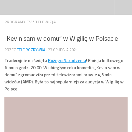
Przejdź do treści
PROGRAMY TV
/
TELEWIZJA
„Kevin sam w domu” w Wigilię w Polsacie
PRZEZ
TELE ROZRYWKA
·
23 GRUDNIA 2021
Tradycyjnie na święta
Bożego Narodzenia
! Emisja kultowego
filmu o godz. 20:00. W ubiegłym roku komedia „Kevin sam w
domu” zgromadziła przed telewizorami prawie 4,5 mln
widzów (AMR). Była to najpopularniejsza audycja w Wigilię w
Polsce.