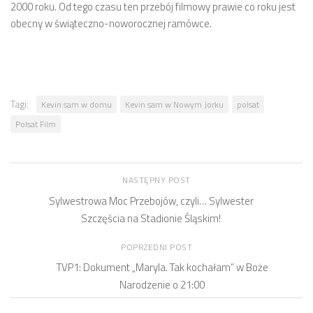
2000 roku. Od tego czasu ten przebój filmowy prawie co roku jest
obecny w świąteczno-noworocznej ramówce.
Tagi:
Kevin sam w domu
Kevin sam w Nowym Jorku
polsat
Polsat Film
NASTĘPNY POST
Sylwestrowa Moc Przebojów, czyli… Sylwester
Szczęścia na Stadionie Śląskim!
POPRZEDNI POST
TVP1: Dokument „Maryla. Tak kochałam” w Boże
Narodzenie o 21:00