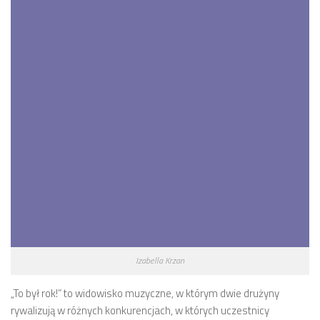
Izabella Krzan
„To był rok!” to widowisko muzyczne, w którym dwie drużyny
rywalizują w różnych konkurencjach, w których uczestnicy