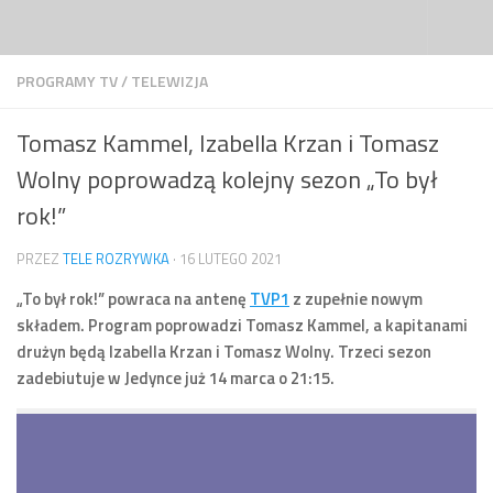
Przejdź do treści
PROGRAMY TV
/
TELEWIZJA
Tomasz Kammel, Izabella Krzan i Tomasz
Wolny poprowadzą kolejny sezon „To był
rok!”
PRZEZ
TELE ROZRYWKA
·
16 LUTEGO 2021
„To był rok!” powraca na antenę
TVP1
z zupełnie nowym
składem. Program poprowadzi Tomasz Kammel, a kapitanami
drużyn będą Izabella Krzan i Tomasz Wolny. Trzeci sezon
zadebiutuje w Jedynce już 14 marca o 21:15.