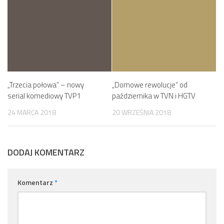
„Trzecia połowa” – nowy
„Domowe rewolucje” od
serial komediowy TVP1
października w TVN i HGTV
24 MARCA 2018
20 WRZEŚNIA 2018
DODAJ KOMENTARZ
Komentarz
*