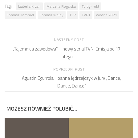
Tagi:
Izabella Krzan
Marzena Rogalska
To był rok!
Tomasz Kammel
Tomasz Wolny
TVP
TVP1
wiosna 2021
NASTĘPNY POST
„Tajemnica zawodowa” – nowy serial TVN. Emisja od 17
lutego
POPRZEDNI POST
Agustin Egurrola i Joanna Jędrzejczyk w jury „Dance,
Dance, Dance”
MOŻESZ RÓWNIEŻ POLUBIĆ…