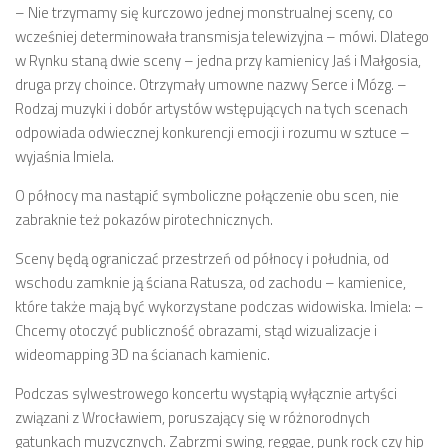
– Nie trzymamy się kurczowo jednej monstrualnej sceny, co
wcześniej determinowała transmisja telewizyjna – mówi. Dlatego
w Rynku staną dwie sceny – jedna przy kamienicy Jaś i Małgosia,
druga przy choince. Otrzymały umowne nazwy Serce i Mózg. –
Rodzaj muzyki i dobór artystów wstępujących na tych scenach
odpowiada odwiecznej konkurencji emocji i rozumu w sztuce –
wyjaśnia Imiela.
O północy ma nastąpić symboliczne połączenie obu scen, nie
zabraknie też pokazów pirotechnicznych.
Sceny będą ograniczać przestrzeń od północy i południa, od
wschodu zamknie ją ściana Ratusza, od zachodu – kamienice,
które także mają być wykorzystane podczas widowiska. Imiela: –
Chcemy otoczyć publiczność obrazami, stąd wizualizacje i
wideomapping 3D na ścianach kamienic.
Podczas sylwestrowego koncertu wystąpią wyłącznie artyści
związani z Wrocławiem, poruszający się w różnorodnych
gatunkach muzycznych. Zabrzmi swing, reggae, punk rock czy hip