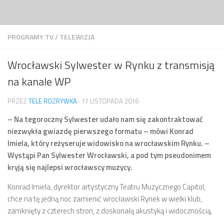
Przejdź do treści
PROGRAMY TV
/
TELEWIZJA
Wrocławski Sylwester w Rynku z transmisją
na kanale WP
PRZEZ
TELE ROZRYWKA
·
17 LISTOPADA 2016
– Na tegoroczny Sylwester udało nam się zakontraktować
niezwykła gwiazdę pierwszego formatu – mówi Konrad
Imiela, który reżyseruje widowisko na wrocławskim Rynku. –
Wystąpi Pan Sylwester Wrocławski, a pod tym pseudonimem
kryją się najlepsi wrocławscy muzycy.
Konrad Imiela, dyrektor artystyczny Teatru Muzycznego Capitol,
chce na tę jedną noc zamienić wrocławski Rynek w wielki klub,
zamknięty z czterech stron, z doskonałą akustyką i widocznością.