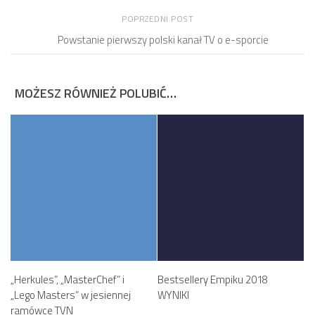
POPRZEDNI POST
Powstanie pierwszy polski kanał TV o e-sporcie
MOŻESZ RÓWNIEŻ POLUBIĆ…
„Herkules”, „MasterChef” i
Bestsellery Empiku 2018
„Lego Masters” w jesiennej
WYNIKI
ramówce TVN