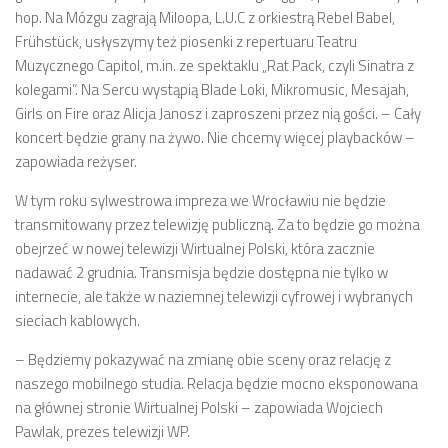
hop. Na Mózgu zagrają Miloopa, L.U.C z orkiestrą Rebel Babel,
Frühstück, usłyszymy też piosenki z repertuaru Teatru
Muzycznego Capitol, m.in. ze spektaklu „Rat Pack, czyli Sinatra z
kolegami”. Na Sercu wystąpią Blade Loki, Mikromusic, Mesajah,
Girls on Fire oraz Alicja Janosz i zaproszeni przez nią gości. – Cały
koncert będzie grany na żywo. Nie chcemy więcej playbacków –
zapowiada reżyser.
W tym roku sylwestrowa impreza we Wrocławiu nie będzie
transmitowany przez telewizję publiczną. Za to będzie go można
obejrzeć w nowej telewizji Wirtualnej Polski, która zacznie
nadawać 2 grudnia. Transmisja będzie dostępna nie tylko w
internecie, ale także w naziemnej telewizji cyfrowej i wybranych
sieciach kablowych.
– Będziemy pokazywać na zmianę obie sceny oraz relację z
naszego mobilnego studia. Relacja będzie mocno eksponowana
na głównej stronie Wirtualnej Polski – zapowiada Wojciech
Pawlak, prezes telewizji WP.