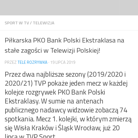
Przejdź do treści
SPORT W TV
/
TELEWIZJA
Piłkarska PKO Bank Polski Ekstraklasa na
stałe zagości w Telewizji Polskiej!
PRZEZ
TELE ROZRYWKA
·
19 LIPCA 2019
Przez dwa najbliższe sezony (2019/2020 i
2020/21) TVP pokaże jeden mecz w każdej
kolejce rozgrywek PKO Bank Polski
Ekstraklasy. W sumie na antenach
publicznego nadawcy widzowie zobaczą 74
spotkania. Mecz 1. kolejki, w którym zmierzą
się Wisła Kraków i Śląsk Wrocław, już 20
lipca w TVP Sport.