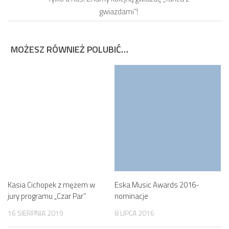
gwiazdami”!
MOŻESZ RÓWNIEŻ POLUBIĆ…
Kasia Cichopek z mężem w
Eska Music Awards 2016-
jury programu „Czar Par”
nominacje
16 SIERPNIA 2019
8 LIPCA 2016