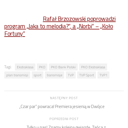
Rafał Brzozowski poprowadzi
program „Jaka to melodia?”, a „Norbi” – „Koło
Fortuny”
Tagi:
Ekstraklasa
PKO
PKO Bank Polski
PKO Ekstraklasa
plan transmisji
sport
transmisje
TVP
TVP Sport
TVP1
NASTĘPNY POST
„Czar par” powraca! Premiera jesienią w Dwójce
POPRZEDNI POST
Tylko u nas! Znamy kolejną gwiazdę „Tańca z