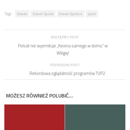
Tagi:
Eleven
Eleven Sports
Eleven Sports 4
sport
NASTĘPNY POST
Polsat nie wyemituje „Kevina samego w domu” w
Wiligię!
POPRZEDNI POST
Rekordowa oglądalność programów TVP2
MOŻESZ RÓWNIEŻ POLUBIĆ…