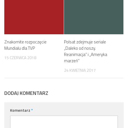
Znakomite rozpoczęcie
Polsat zdejmuje seriale
Mundialu dla TVP
„Daleko od noszy.
Reanimacja” i „Ameryka
15 CZERWCA 2018
marzeń”
24 KWIETNIA 2017
DODAJ KOMENTARZ
Komentarz
*