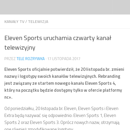
Przejdź do treści
KANAŁY TV
/
TELEWIZJA
Eleven Sports uruchamia czwarty kanał
telewizyjny
PRZEZ
TELE ROZRYWKA
·
17 LISTOPADA 2017
Eleven Sports oficjalnie potwierdził, że 20 listopada br. zmieni
nazwy i logotypy swoich kanałów telewizyjnych. Rebranding
jest związany ze startem nowego kanału Eleven Sports 4,
który na początku będzie dostępny tylko w ofercie platformy
nc+.
Od poniedziałku, 20 listopada br. Eleven, Eleven Sports i Eleven
Extra będą nazywać się odpowiednio: Eleven Sports 1, Eleven
Sports 2 oraz Eleven Sports 3. Oprócz nowych nazw, otrzymają
one również zmodyfikowane logotypy.