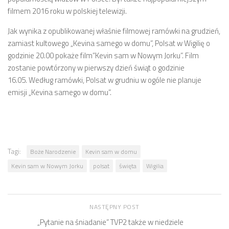
filmem 2016 roku w polskiej telewizji.
Jak wynika z opublikowanej właśnie filmowej ramówki na grudzień,
zamiast kultowego „Kevina samego w domu”, Polsat w Wigilię o
godzinie 20.00 pokaże film”Kevin sam w Nowym Jorku”. Film
zostanie powtórzony w pierwszy dzień świąt o godzinie
16.05. Według ramówki, Polsat w grudniu w ogóle nie planuje
emisji „Kevina samego w domu”.
Tagi:
Boże Narodzenie
Kevin sam w domu
Kevin sam w Nowym Jorku
polsat
święta
Wigilia
NASTĘPNY POST
„Pytanie na śniadanie” TVP2 także w niedziele