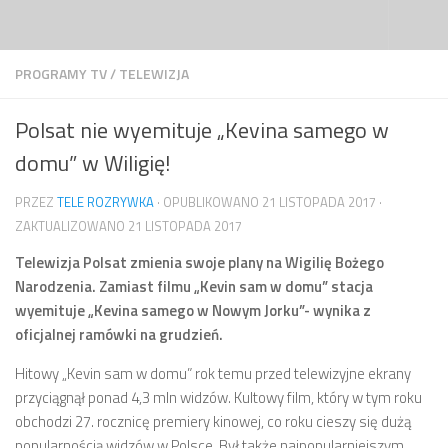
Przejdź do treści
PROGRAMY TV
/
TELEWIZJA
Polsat nie wyemituje „Kevina samego w
domu” w Wiligię!
PRZEZ
TELE ROZRYWKA
· OPUBLIKOWANO
21 LISTOPADA 2017
·
ZAKTUALIZOWANO
21 LISTOPADA 2017
Telewizja Polsat zmienia swoje plany na Wigilię Bożego
Narodzenia. Zamiast filmu „Kevin sam w domu” stacja
wyemituje „Kevina samego w Nowym Jorku”- wynika z
oficjalnej ramówki na grudzień.
Hitowy „Kevin sam w domu” rok temu przed telewizyjne ekrany
przyciągnął ponad 4,3 mln widzów. Kultowy film, który w tym roku
obchodzi 27. rocznicę premiery kinowej, co roku cieszy się dużą
popularnością widzów w Polsce. Był także najpopularniejszym