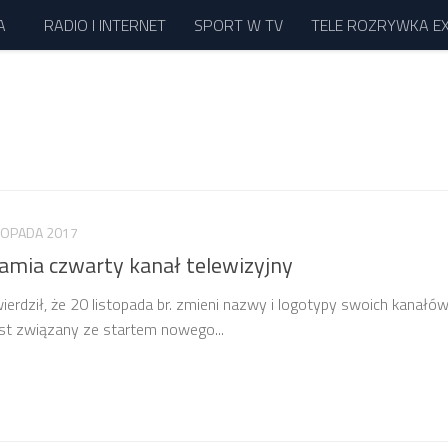
A
RADIO I INTERNET
SPORT W TV
TELE ROZRYWKA E
TOPADA 2017
amia czwarty kanał telewizyjny
wierdził, że 20 listopada br. zmieni nazwy i logotypy swoich kanałó
est związany ze startem nowego...