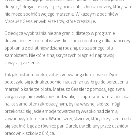
dotyczyć drugiej osoby – przyjaciela lub członka rodziny, który sam
nie może spełnić swojego marzenia. W każdym z odcinków
Mateusz Gessler wybierze trzy, które zrealizuje.
Dziecięca wyobraźnia nie zna granic, dlatego w programie
dozwolone jest niemal wszystko – od remontu ogródka babci czy
spotkania z od lat niewidzianą rodziną, do szalonego lotu
samolotem. Niektóre z najskrytszych pragnień naprawdę
chwytają za serce…
Tak jak historia Tomka, zafascynowanego lotnictwem. Życie
potoczyło się jednak zupełnie inaczej i zmusiło go do porzucenia
marzeń o karierze pilota. Mateusz Gessler z pomocą jego syna
zorganizuje niezwykłą niespodziankę – zaprosi bohatera odcinka
na lot samolotem akrobacyjnym, by na własnej skórze mógł
przekonać się jakie emocje towarzyszą wysoko nad ziemią
zawodowym lotnikom. Wśród szczęśliwców, których życzenia uda
się spełnić, będzie również pan Darek, uwielbiany przez uczniów
pracownik szkoły z Grójca.