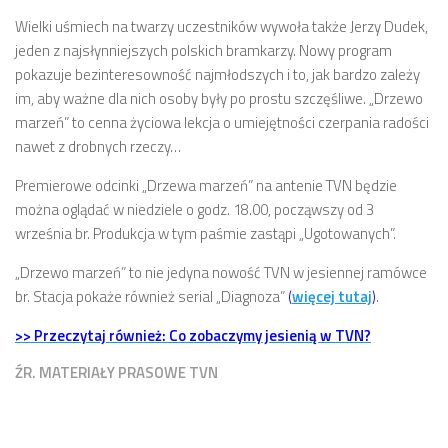
Wielki uśmiech na twarzy uczestników wywoła także Jerzy Dudek,
jeden z najsłynniejszych polskich bramkarzy. Nowy program
pokazuje bezinteresowność najmłodszych i to, jak bardzo zależy
im, aby ważne dla nich osoby były po prostu szczęśliwe. „Drzewo
marzeń” to cenna życiowa lekcja o umiejętności czerpania radości
nawet z drobnych rzeczy…
Premierowe odcinki „Drzewa marzeń” na antenie TVN będzie
można oglądać w niedziele o godz. 18.00, począwszy od 3
września br. Produkcja w tym paśmie zastąpi „Ugotowanych”.
„Drzewo marzeń” to nie jedyna nowość TVN w jesiennej ramówce
br. Stacja pokaże również serial „Diagnoza”
(
więcej tutaj
)
.
>> Przeczytaj również: Co zobaczymy jesienią w TVN?
ŹR. MATERIAŁY PRASOWE TVN