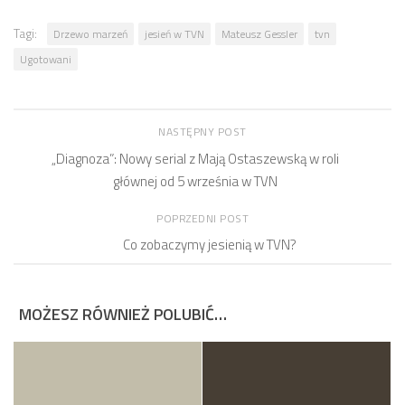
Tagi:
Drzewo marzeń
jesień w TVN
Mateusz Gessler
tvn
Ugotowani
NASTĘPNY POST
„Diagnoza”: Nowy serial z Mają Ostaszewską w roli
głównej od 5 września w TVN
POPRZEDNI POST
Co zobaczymy jesienią w TVN?
MOŻESZ RÓWNIEŻ POLUBIĆ…