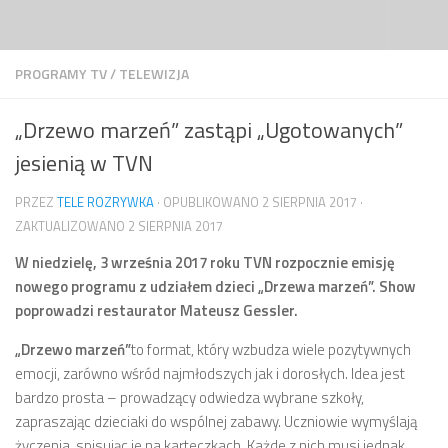
Przejdź do treści
PROGRAMY TV
/
TELEWIZJA
„Drzewo marzeń” zastąpi „Ugotowanych”
jesienią w TVN
PRZEZ
TELE ROZRYWKA
· OPUBLIKOWANO
2 SIERPNIA 2017
·
ZAKTUALIZOWANO
2 SIERPNIA 2017
W niedzielę, 3 września 2017 roku TVN rozpocznie emisję
nowego programu z udziałem dzieci „Drzewa marzeń”. Show
poprowadzi restaurator Mateusz Gessler.
„Drzewo marzeń”
to format, który wzbudza wiele pozytywnych
emocji, zarówno wśród najmłodszych jak i dorosłych. Idea jest
bardzo prosta – prowadzący odwiedza wybrane szkoły,
zapraszając dzieciaki do wspólnej zabawy. Uczniowie wymyślają
życzenia, spisując je na karteczkach. Każde z nich musi jednak