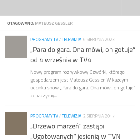
Przejdź do treści
OTAGOWANO:
MATEUSZ GESSLER
PROGRAMY TV
/
TELEWIZJA
6 SIERPNIA 2023
„Para do gara. Ona mówi, on gotuje”
od 4 września w TV4
Nowy program rozrywkowy Czwórki, którego
gospodarzem jest Mateusz Gessler. W każdym
odcinku show „Para do gara. Ona mówi, on gotuje”
zobaczymy...
PROGRAMY TV
/
TELEWIZJA
2 SIERPNIA 2017
„Drzewo marzeń” zastąpi
„Ugotowanych” jesienią w TVN