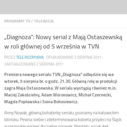
Przejdź do treści
PROGRAMY TV
/
TELEWIZJA
„Diagnoza”: Nowy serial z Mają Ostaszewską
w roli głównej od 5 września w TVN
PRZEZ
TELE ROZRYWKA
· OPUBLIKOWANO
2 SIERPNIA 2017
·
ZAKTUALIZOWANO
2 SIERPNIA 2017
Premiera nowego serialu TVN „Diagnoza” odbędzie się we
wtorek, 5 sierpnia br. o godz. 21.30. Główną rolę w produkcji
zagra Maja Ostaszewska. W serialu wystąpią również m.in.
Maciej Zakościelny, Adam Woronowicz, Michał Czernecki,
Magda Popławska i Sonia Bohosiewicz.
Annę Nowak, główną bohaterkę serialu, poznamy na katowickim
lotnisku. Pewna siebie i zdeterminowana kobieta przyleci na Śląsk
w niezwykle ważnej dla siebie sprawie. Niestety, na skutek