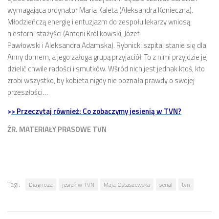
wymagająca ordynator Maria Kaleta (Aleksandra Konieczna).
Młodzieńczą energię i entuzjazm do zespołu lekarzy wniosą
niesforni stażyści (Antoni Królikowski, Józef
Pawłowski i Aleksandra Adamska). Rybnicki szpital stanie się dla
Anny domem, a jego załoga grupą przyjaciół. To z nimi przyjdzie jej
dzielić chwile radości i smutków. Wśród nich jest jednak ktoś, kto
zrobi wszystko, by kobieta nigdy nie poznała prawdy o swojej
przeszłości…
>
> Przeczytaj również: Co zobaczymy jesienią w TVN?
ŹR. MATERIAŁY PRASOWE TVN
Tagi:
Diagnoza
jesień w TVN
Maja Ostaszewska
serial
tvn