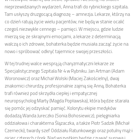
nieprzewidzianych wydarzeń, Anna trafi do rybnickiego szpitala.
Tam usłyszy druzgocącą diagnozę – amnezja. Lekarze, którzy na
co dzień ratują życie wielu pacjentów, nie będą w stanie ocalić
czegoś niezwykle cennego – pamięci. W miejscu, gdzie ludzie
mierzą się ze skrajnymi emocjami, a lekarze z determinacją
walczą o ich zdrowie, bohaterka będzie musiała zacząć życie na
nowo i spróbować odkryć tajemnice swojej przeszłości.
W tej trudnej walce wesprą ją charyzmatyczni lekarze ze
Specjalistycznego Szpitala Nr 4 w Rybniku. Jan Artman (Adam
Woronowicz) oraz Michał Wolski (Maciej Zakościelny), dwaj
znakomici chirurdzy, profesjonalnie zajmą się Anną. Bohaterka
trafi również pod skrzydła ciepłej i empatycznej
neuropsycholog Marty (Magda Popławska), która będzie starała
się pomóc jej odzyskać pamięć. Kolorytu ekipie medyków
dodadzą Wanda Jureczko (Sonia Bohosiewicz), pielęgniarka
oddziałowa i charakterna Ślązaczka, a także Piotr Sadzik (Michał
Czernecki), twardy szef Oddziału Ratunkowego oraz potulny mąż i
ojciec czterech córek. Nad wszystkim będzie czuwać surowa i