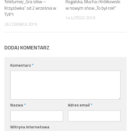
Teleturniej „Gra słów –
Rogalska, Mucha i Królikowski
Krzyżówka” od 2 września w
w nowym show „To był rok!”
TVP1
14 LUTEGO 2019
26 CZERWCA 2019
DODAJ KOMENTARZ
Komentarz
*
Nazwa
*
Adres email
*
Witryna internetowa