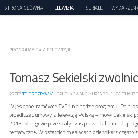
STRONA GŁÓWNA
TELEWIZJA
SERIALE
WYDARZENI
Przejdź do treści
PROGRAMY TV
/
TELEWIZJA
Tomasz Sekielski zwolni
PRZEZ
TELE ROZRYWKA
· OPUBLIKOWANO
7 LIPCA 2016
· ZAKTUALI
W jesiennej ramówce TVP1 nie będzie programu „Po prost
przedłużać umowy z Telewizją Polską – mówi Sekielski po
2013 roku, gdzie przez cały czas prowadził autorski prog
tematyczne. W ostatnich miesiącach dziennikarz często