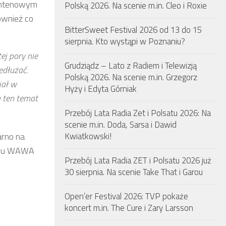
 antenowym
Polską 2026. Na scenie m.in. Cleo i Roxie
ównież co
BitterSweet Festival 2026 od 13 do 15
sierpnia. Kto wystąpi w Poznaniu?
ej pory nie
Grudziądz – Lato z Radiem i Telewizją
edłużać.
Polską 2026. Na scenie m.in. Grzegorz
jał w
Hyży i Edyta Górniak
 ten temat
Przebój Lata Radia Zet i Polsatu 2026: Na
scenie m.in. Doda, Sarsa i Dawid
arno na
Kwiatkowski!
adiu WAWA
Przebój Lata Radia ZET i Polsatu 2026 już
30 sierpnia. Na scenie Take That i Garou
Open’er Festival 2026: TVP pokaże
koncert m.in. The Cure i Zary Larsson