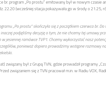
ce br. program „Po prostu” emitowany był w nowym czasie
. 22.20 (wcześniej stacja pokazywała go w środy o 21.25, r
gramu „Po prostu” skończyła się z początkiem czerwca br. Do t
inaczej podjęliśmy decyzję o tym, że nie chcemy tej umowy prz
m w jesiennej ramówce TVP1. Chcemy wykorzystać nasz potenc
ć szczegółów, ponieważ dopiero prowadzimy wstępne rozmowy na
ielski.
lat) związany był z Grupą TVN, gdzie prowadził programy „Cz
”. Przed związaniem się z TVN pracował m.in. w Radiu VOX, R