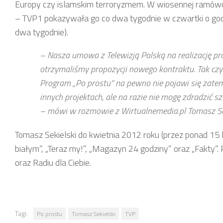
Europy czy islamskim terroryzmem. W wiosennej ramów
– TVP1 pokazywała go co dwa tygodnie w czwartki o godz
dwa tygodnie).
– Nasza umowa z Telewizją Polską na realizację pro
otrzymaliśmy propozycji nowego kontraktu. Tak czy 
Program „Po prostu” na pewno nie pojawi się zate
innych projektach, ale na razie nie mogę zdradzi
– mówi w rozmowie z Wirtualnemedia.pl Tomasz Sek
Tomasz Sekielski do kwietnia 2012 roku (przez ponad 15 
białym”, „Teraz my!”, „Magazyn 24 godziny” oraz „Fakty
oraz Radiu dla Ciebie.
Tagi:
Po prostu
Tomasz Sekielski
TVP