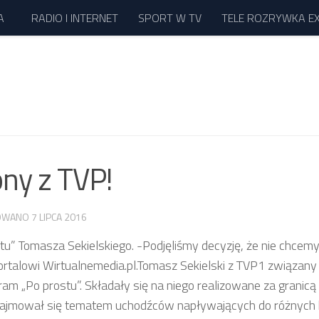
A
RADIO I INTERNET
SPORT W TV
TELE ROZRYWKA E
ony z TVP!
ZOWANO
7 LIPCA 2016
u” Tomasza Sekielskiego. -Podjęliśmy decyzję, że nie chcem
rtalowi Wirtualnemedia.pl.
Tomasz Sekielski z TVP1 związany 
ram „Po prostu”. Składały się na niego realizowane za granicą
 zajmował się tematem uchodźców napływających do różnych