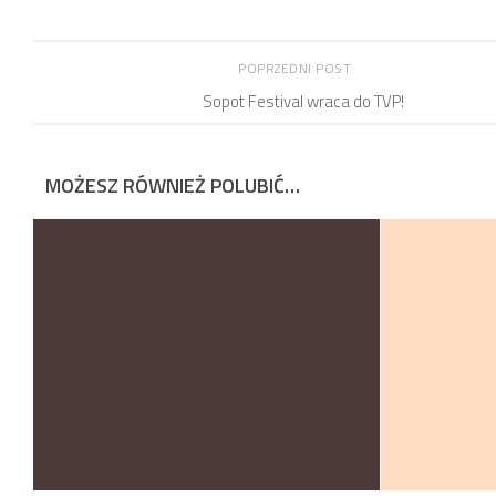
POPRZEDNI POST
Sopot Festival wraca do TVP!
MOŻESZ RÓWNIEŻ POLUBIĆ…