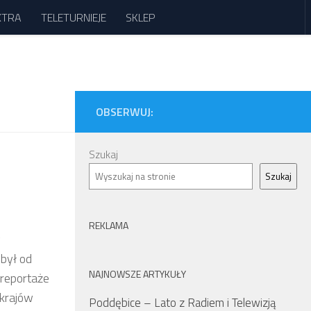
XTRA
TELETURNIEJE
SKLEP
OBSERWUJ:
Szukaj
Szukaj
REKLAMA
y
był od
NAJNOWSZE ARTYKUŁY
 reportaże
 krajów
Poddębice – Lato z Radiem i Telewizją