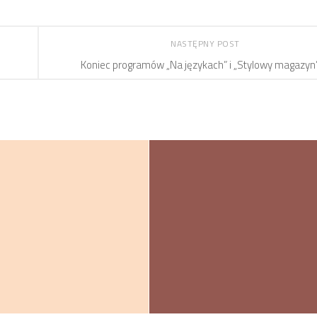
NASTĘPNY POST
Koniec programów „Na językach” i „Stylowy magazyn