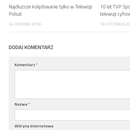
Najdłuższe kolędowanie tylko w Telewizji
10 lat TVP Sp
Polsat
telewizji cyfro
24 GRUDNIA 2018
18 LISTOPADA 2
DODAJ KOMENTARZ
Komentarz
*
Nazwa
*
Witryna internetowa