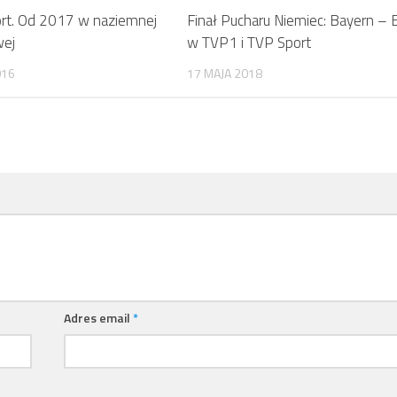
ort. Od 2017 w naziemnej
Finał Pucharu Niemiec: Bayern – E
wej
w TVP1 i TVP Sport
016
17 MAJA 2018
Adres email
*