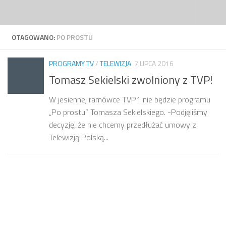
Przejdź do treści
OTAGOWANO:
PO PROSTU
PROGRAMY TV
/
TELEWIZJA
7 LIPCA 2016
Tomasz Sekielski zwolniony z TVP!
W jesiennej ramówce TVP1 nie będzie programu
„Po prostu” Tomasza Sekielskiego. -Podjęliśmy
decyzję, że nie chcemy przedłużać umowy z
Telewizją Polską...