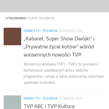
Przejdź do treści
OTAGOWANO:
TEATR TELEWIZJI
KANAŁY TV
/
TELEWIZJA
26 LUTEGO 2021
„Kabaret. Super Show Dwójki” i
„Prywatne życie kotów” wśród
wiosennych nowości TVP
Wiosenna ramówka TVP1 i TVP2 to premiery i
kontynuacje uwielbianych przez widzów
programów i seriali, a także dokumenty, reportaże,
spektakle teatralne...
KANAŁY TV
/
TELEWIZJA
11 MARCA 2020
TVP ABC i TVP Kultura