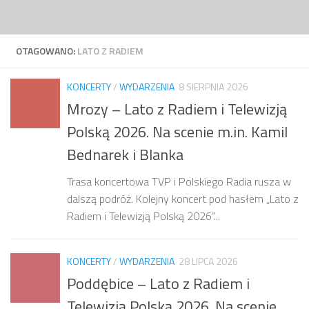
Przejdź do treści
OTAGOWANO:
LATO Z RADIEM
KONCERTY
/
WYDARZENIA
8 SIERPNIA 2026
Mrozy – Lato z Radiem i Telewizją
Polską 2026. Na scenie m.in. Kamil
Bednarek i Blanka
Trasa koncertowa TVP i Polskiego Radia rusza w
dalszą podróż. Kolejny koncert pod hasłem „Lato z
Radiem i Telewizją Polską 2026”...
KONCERTY
/
WYDARZENIA
28 LIPCA 2026
Poddębice – Lato z Radiem i
Telewizją Polską 2026. Na scenie