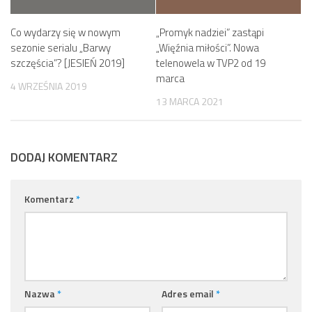
Co wydarzy się w nowym
„Promyk nadziei” zastąpi
sezonie serialu „Barwy
„Więźnia miłości”. Nowa
szczęścia”? [JESIEŃ 2019]
telenowela w TVP2 od 19
marca
4 WRZEŚNIA 2019
13 MARCA 2021
DODAJ KOMENTARZ
Komentarz
*
Nazwa
*
Adres email
*