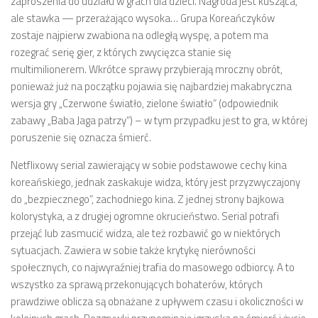
zaproszenia do udziału w grach dla dzieci. Nagroda jest kusząca,
ale stawka — przerażająco wysoka… Grupa Koreańczyków
zostaje najpierw zwabiona na odległą wyspę, a potem ma
rozegrać serię gier, z których zwycięzca stanie się
multimilionerem. Wkrótce sprawy przybierają mroczny obrót,
ponieważ już na początku pojawia się najbardziej makabryczna
wersja gry „Czerwone światło, zielone światło” (odpowiednik
zabawy „Baba Jaga patrzy”) – w tym przypadku jest to gra, w której
poruszenie się oznacza śmierć.
Netflixowy serial zawierający w sobie podstawowe cechy kina
koreańskiego, jednak zaskakuje widza, który jest przyzwyczajony
do „bezpiecznego”, zachodniego kina. Z jednej strony bajkowa
kolorystyka, a z drugiej ogromne okrucieństwo. Serial potrafi
przejąć lub zasmucić widza, ale też rozbawić go w niektórych
sytuacjach. Zawiera w sobie także krytykę nierówności
społecznych, co najwyraźniej trafia do masowego odbiorcy. A to
wszystko za sprawą przekonujących bohaterów, których
prawdziwe oblicza są obnażane z upływem czasu i okoliczności w