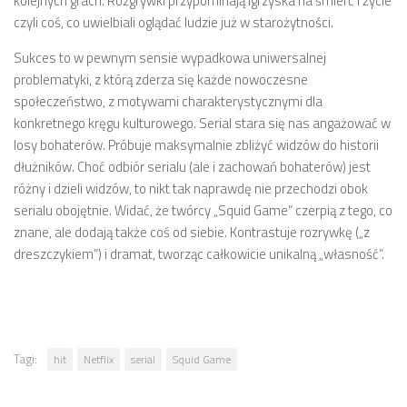
kolejnych grach. Rozgrywki przypominają igrzyska na śmierć i życie
czyli coś, co uwielbiali oglądać ludzie już w starożytności.
Sukces to w pewnym sensie wypadkowa uniwersalnej
problematyki, z którą zderza się każde nowoczesne
społeczeństwo, z motywami charakterystycznymi dla
konkretnego kręgu kulturowego. Serial stara się nas angażować w
losy bohaterów. Próbuje maksymalnie zbliżyć widzów do historii
dłużników. Choć odbiór serialu (ale i zachowań bohaterów) jest
różny i dzieli widzów, to nikt tak naprawdę nie przechodzi obok
serialu obojętnie. Widać, że twórcy „Squid Game” czerpią z tego, co
znane, ale dodają także coś od siebie. Kontrastuje rozrywkę („z
dreszczykiem”) i dramat, tworząc całkowicie unikalną „własność”.
Tagi:
hit
Netflix
serial
Squid Game