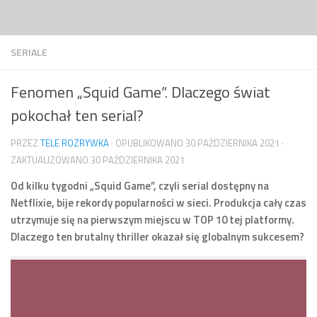
Przejdź do treści
SERIALE
Fenomen „Squid Game”. Dlaczego świat
pokochał ten serial?
PRZEZ
TELE ROZRYWKA
· OPUBLIKOWANO
30 PAŹDZIERNIKA 2021
·
ZAKTUALIZOWANO
30 PAŹDZIERNIKA 2021
Od kilku tygodni „Squid Game”, czyli serial dostępny na
Netflixie, bije rekordy popularności w sieci. Produkcja cały czas
utrzymuje się na pierwszym miejscu w TOP 10 tej platformy.
Dlaczego ten brutalny thriller okazał się globalnym sukcesem?