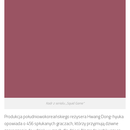
Kadr z serialu „Squid Game”
Produkcja południowokoreańskiego reżysera Hwang Dong-hyuka
opowiada o 456 spłukanych graczach, którzy przyjmują dziwne