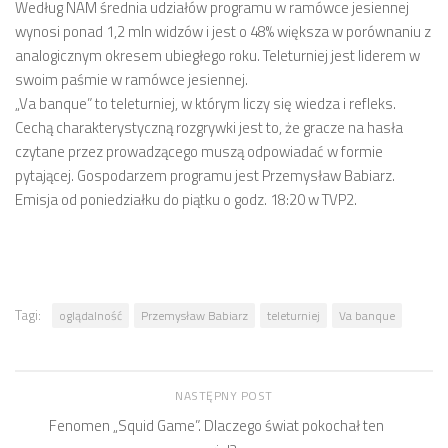
Według NAM średnia udziałów programu w ramówce jesiennej
wynosi ponad 1,2 mln widzów i jest o 48% większa w porównaniu z
analogicznym okresem ubiegłego roku. Teleturniej jest liderem w
swoim paśmie w ramówce jesiennej.
„Va banque” to teleturniej, w którym liczy się wiedza i refleks.
Cechą charakterystyczną rozgrywki jest to, że gracze na hasła
czytane przez prowadzącego muszą odpowiadać w formie
pytającej. Gospodarzem programu jest Przemysław Babiarz.
Emisja od poniedziałku do piątku o godz. 18:20 w TVP2.
Tagi:
oglądalność
Przemysław Babiarz
teleturniej
Va banque
NASTĘPNY POST
Fenomen „Squid Game”. Dlaczego świat pokochał ten