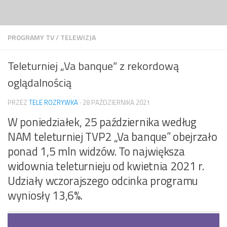
Przejdź do treści
PROGRAMY TV
/
TELEWIZJA
Teleturniej „Va banque” z rekordową
oglądalnością
PRZEZ
TELE ROZRYWKA
·
28 PAŹDZIERNIKA 2021
W poniedziałek, 25 października według
NAM teleturniej TVP2 „Va banque” obejrzało
ponad 1,5 mln widzów. To największa
widownia teleturnieju od kwietnia 2021 r.
Udziały wczorajszego odcinka programu
wyniosły 13,6%.