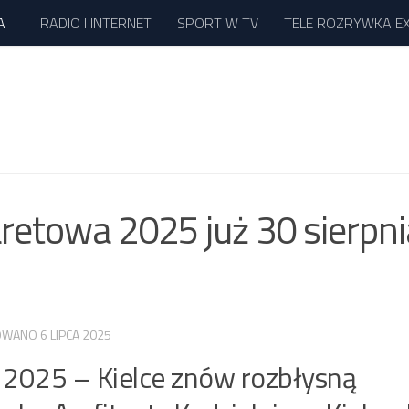
A
RADIO I INTERNET
SPORT W TV
TELE ROZRYWKA E
retowa 2025 już 30 sierpn
ZOWANO
6 LIPCA 2025
2025 – Kielce znów rozbłysną