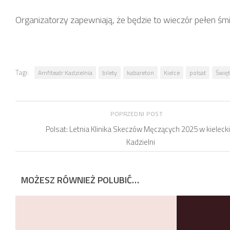
Organizatorzy zapewniają, że będzie to wieczór pełen śm
Tagi:
Amfiteatr Kadzielnia
bilety
kabareton
Kielce
polsat
Świę
POPRZEDNI POST
Polsat: Letnia Klinika Skeczów Męczących 2025 w kielecki
Kadzielni
MOŻESZ RÓWNIEŻ POLUBIĆ…