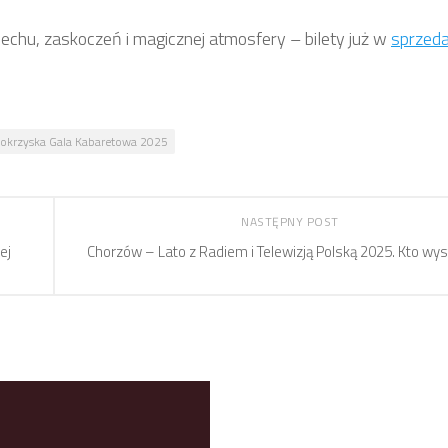
iechu, zaskoczeń i magicznej atmosfery – bilety już w
sprzed
tokrzyska Gala Kabaretowa 2025
NASTĘPNY POST
ej
Chorzów – Lato z Radiem i Telewizją Polską 2025. Kto wys