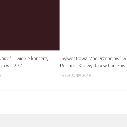
oice” – wielkie koncerty
„Sylwestrowa Moc Przebojów” w
śnia w TVP2
Polsacie. Kto wystąpi w Chorzowi
3
14 GRUDNIA 2019