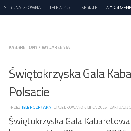
STRONA GŁÓWNA
TELEWIZJA
SERIALE
WYDARZENI
Przejdź do treści
KABARETONY
/
WYDARZENIA
Świętokrzyska Gala Kaba
Polsacie
PRZEZ
TELE ROZRYWKA
· OPUBLIKOWANO
6 LIPCA 2025
· ZAKTUALI
Świętokrzyska Gala Kabaretowa 