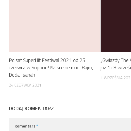
Polsat SuperHit Festiwal 2021 od 25
„Gwiazdy The V
czerwca w Sopocie! Na scenie m.in. Bajm,
już 1 i 8 wrze
Doda i sanah
1 WRZEŚNIA 202
24 CZERWCA 2021
DODAJ KOMENTARZ
Komentarz
*