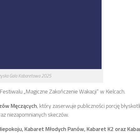
zyska Gala Kabaretowa 2025
Festiwalu „Magiczne Zakończenie Wakacji” w Kielcach.
czów Męczących
, który zaserwuje publiczności porcję błyskot
az niezapomnianych skeczów. ​
iepokoju, Kabaret Młodych Panów, Kabaret K2 oraz Kaba