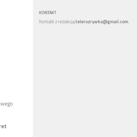
KONTAKT
Kontakt z redakcją:
telerozrywka@gmail.com
.
liwego
ret