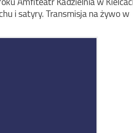
oku Amfiteatr Kadzielnia w Kielcac
chu i satyry. Transmisja na żywo w