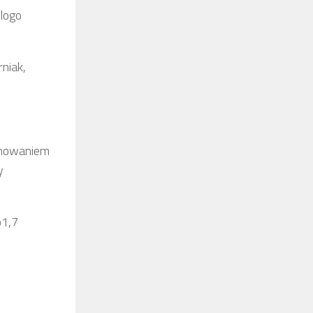
 logo
niak,
achowaniem
y
o1,7