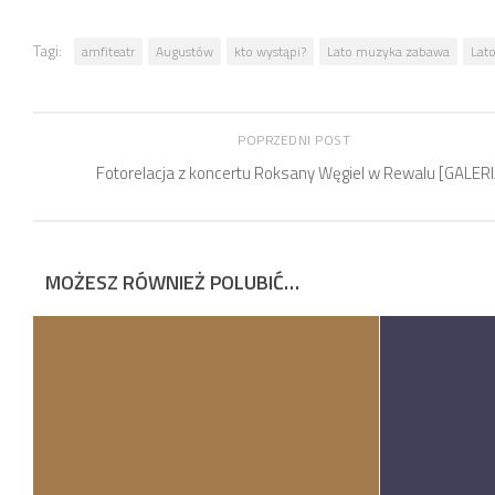
Tagi:
amfiteatr
Augustów
kto wystąpi?
Lato muzyka zabawa
Lat
POPRZEDNI POST
Fotorelacja z koncertu Roksany Węgiel w Rewalu [GALERI
MOŻESZ RÓWNIEŻ POLUBIĆ…