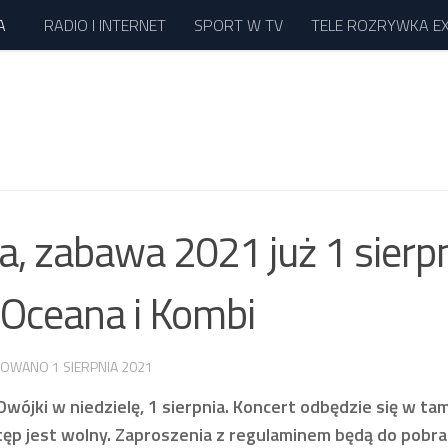
A
RADIO I INTERNET
SPORT W TV
TELE ROZRYWKA E
, zabawa 2021 już 1 sierpn
 Oceana i Kombi
IZOWANO
1 SIERPNIA 2021
ójki w niedzielę, 1 sierpnia. Koncert odbędzie się w t
stęp jest wolny. Zaproszenia z regulaminem będą do pobra