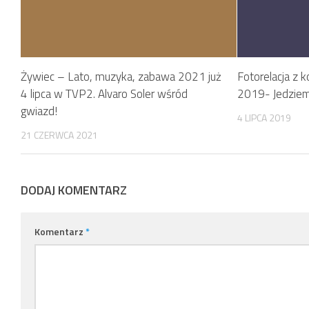
Żywiec – Lato, muzyka, zabawa 2021 już
Fotorelacja z 
4 lipca w TVP2. Alvaro Soler wśród
2019- Jedziem
gwiazd!
4 LIPCA 2019
21 CZERWCA 2021
DODAJ KOMENTARZ
Komentarz
*