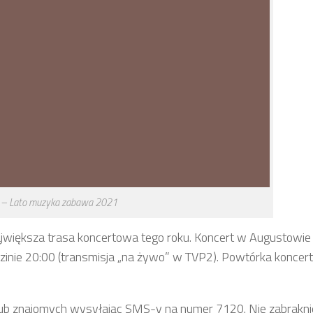
 – Lato muzyka zabawa 2021
ajwiększa trasa koncertowa tego roku. Koncert w Augustowie 
zinie 20:00 (transmisja „na żywo” w TVP2). Powtórka koncer
lub znajomych wysyłając SMS-y na numer 7120. Nie zabrakni