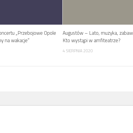
koncertu „Przebojowe Opole
Augustów – Lato, muzyka, zabaw
y na wakacje”
Kto wystąpi w amfiteatrze?
4 SIERPNIA 2020