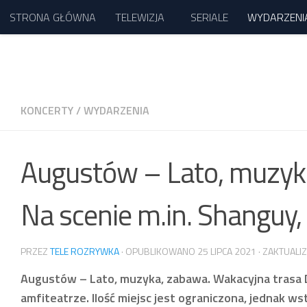
STRONA GŁÓWNA
TELEWIZJA
SERIALE
WYDARZENI
Przejdź do treści
KONCERTY
/
WYDARZENIA
Augustów – Lato, muzyka
Na scenie m.in. Shanguy,
PRZEZ
TELE ROZRYWKA
· OPUBLIKOWANO
25 LIPCA 2021
· ZAKTUAL
Augustów – Lato, muzyka, zabawa. Wakacyjna trasa Dw
amfiteatrze. Ilość miejsc jest ograniczona, jednak w