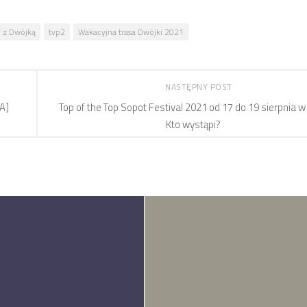
o z Dwójką
tvp2
Wakacyjna trasa Dwójki 2021
NASTĘPNY POST
A]
Top of the Top Sopot Festival 2021 od 17 do 19 sierpnia w
Kto wystąpi?