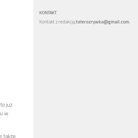
KONTAKT
Kontakt z redakcją:
telerozrywka@gmail.com
.
to już
tu w
e także