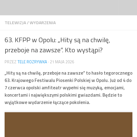
Przejdź do treści
TELEWIZJA
/
WYDARZENIA
63. KFPP w Opolu: „Hity są na chwilę,
przeboje na zawsze”. Kto wystąpi?
PRZEZ
TELE ROZRYWKA
·
21 MAJA 2026
„Hity są na chwilę, przeboje na zawsze” to hasło tegorocznego
63. Krajowego Festiwalu Piosenki Polskiej w Opolu. Już od 4 do
7 czerwca opolski amfiteatr wypełni się muzyką, emocjami,
koncertami i największymi polskimi gwiazdami. Będzie to
wyjątkowe wydarzenie łączące pokolenia.