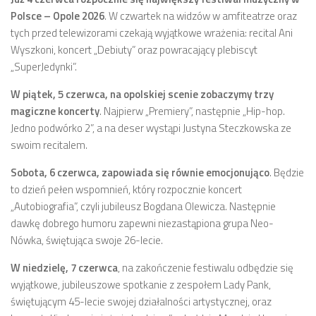
Polsce – Opole 2026
. W czwartek na widzów w amfiteatrze oraz
tych przed telewizorami czekają wyjątkowe wrażenia: recital Ani
Wyszkoni, koncert „Debiuty” oraz powracający plebiscyt
„SuperJedynki”.
W piątek, 5 czerwca, na opolskiej scenie zobaczymy trzy
magiczne koncerty
. Najpierw „Premiery”, następnie „Hip-hop.
Jedno podwórko 2”, a na deser wystąpi Justyna Steczkowska ze
swoim recitalem.
Sobota, 6 czerwca, zapowiada się równie emocjonująco
. Będzie
to dzień pełen wspomnień, który rozpocznie koncert
„Autobiografia”, czyli jubileusz Bogdana Olewicza. Następnie
dawkę dobrego humoru zapewni niezastąpiona grupa Neo-
Nówka, świętująca swoje 26-lecie.
W niedzielę, 7 czerwca
, na zakończenie festiwalu odbędzie się
wyjątkowe, jubileuszowe spotkanie z zespołem Lady Pank,
świętującym 45-lecie swojej działalności artystycznej, oraz