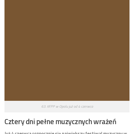
63. KFPP w Opolu już od 4 czerwca
Cztery dni pełne muzycznych wrażeń
Już 4 czerwca rozpocznie się największy festiwal muzyczny w