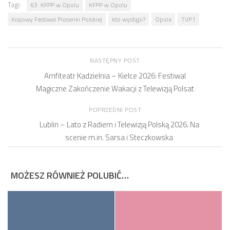
Tagi:
63. KFPP w Opolu
KFPP w Opolu
Krajowy Festiwal Piosenki Polskiej
kto wystąpi?
Opole
TVP1
NASTĘPNY POST
Amfiteatr Kadzielnia – Kielce 2026: Festiwal
Magiczne Zakończenie Wakacji z Telewizją Polsat
POPRZEDNI POST
Lublin – Lato z Radiem i Telewizją Polską 2026. Na
scenie m.in. Sarsa i Steczkowska
MOŻESZ RÓWNIEŻ POLUBIĆ…