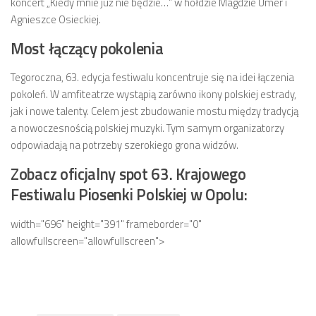
koncert „Kiedy mnie już nie będzie…” w hołdzie Magdzie Umer i
Agnieszce Osieckiej.
Most łączący pokolenia
Tegoroczna, 63. edycja festiwalu koncentruje się na idei łączenia
pokoleń. W amfiteatrze wystąpią zarówno ikony polskiej estrady,
jak i nowe talenty. Celem jest zbudowanie mostu między tradycją
a nowoczesnością polskiej muzyki. Tym samym organizatorzy
odpowiadają na potrzeby szerokiego grona widzów.
Zobacz oficjalny spot 63. Krajowego
Festiwalu Piosenki Polskiej w Opolu:
width="696" height="391" frameborder="0"
allowfullscreen="allowfullscreen">