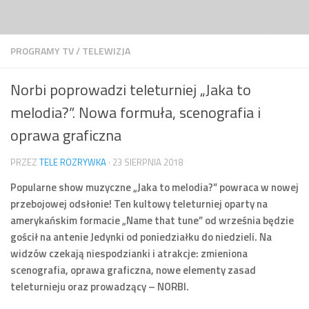
Przejdź do treści
PROGRAMY TV
/
TELEWIZJA
Norbi poprowadzi teleturniej „Jaka to
melodia?”. Nowa formuła, scenografia i
oprawa graficzna
PRZEZ
TELE ROZRYWKA
·
23 SIERPNIA 2018
Popularne show muzyczne „Jaka to melodia?” powraca w nowej
przebojowej odsłonie! Ten kultowy teleturniej oparty na
amerykańskim formacie „Name that tune” od września będzie
gościł na antenie Jedynki od poniedziałku do niedzieli. Na
widzów czekają niespodzianki i atrakcje: zmieniona
scenografia, oprawa graficzna, nowe elementy zasad
teleturnieju oraz prowadzący – NORBI.