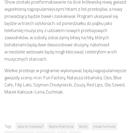
Show zostało przeformatowanie na iście królewską rewię gwiazd
wypełnioną najpopularniejszymi hitami z list przebojów, a nowy
prowadzący będzie bawił i zaskakiwał. Program ukazywał się
będzie w trzech odsłonach: od poniedziałku do piątku jako
teleturniej muzyczny z udziałem nowych przebojowych
zawodników, w soboty zobaczymy bitwy na hity, których
bohaterami będą dwie dwuosobowe drużyny, natomiast
w niedziele widzowie będą mogli kibicować celebrytom w ich
muzycznych starciach.
Wielkie przeboje w programie wykonywać będą najpopularniejsze
gwiazdy sceny: m.in. Fun Factory, Natasza Urbańska, Cleo, Blue
Cafe, Filip Lato, Szymon Chodyniecki, Zouzy, Red Lips, Ola Szwed,
Marek Kaliszuk i Lena Zuchniak.
Tagi:
Jaka to melodia?
Name that tune
Norbi
nowa formuła