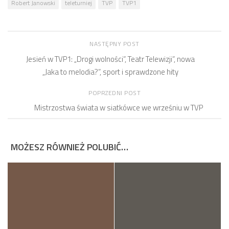
Robert Janowski
teleturniej
TVP
TVP1
NASTĘPNY POST
Jesień w TVP1: „Drogi wolności”, Teatr Telewizji”, nowa
„Jaka to melodia?”, sport i sprawdzone hity
POPRZEDNI POST
Mistrzostwa świata w siatkówce we wrześniu w TVP
MOŻESZ RÓWNIEŻ POLUBIĆ…