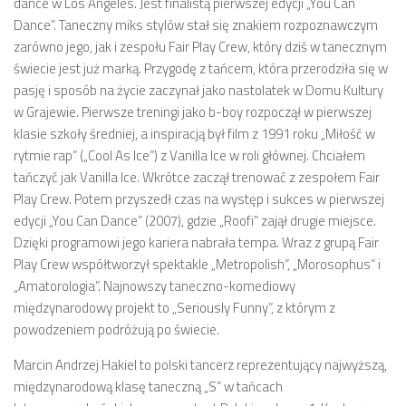
dance w Los Angeles. Jest finalistą pierwszej edycji „You Can
Dance”. Taneczny miks stylów stał się znakiem rozpoznawczym
zarówno jego, jak i zespołu Fair Play Crew, który dziś w tanecznym
świecie jest już marką. Przygodę z tańcem, która przerodziła się w
pasję i sposób na życie zaczynał jako nastolatek w Domu Kultury
w Grajewie. Pierwsze treningi jako b-boy rozpoczął w pierwszej
klasie szkoły średniej, a inspiracją był film z 1991 roku „Miłość w
rytmie rap” („Cool As Ice”) z Vanilla Ice w roli głównej. Chciałem
tańczyć jak Vanilla Ice. Wkrótce zaczął trenować z zespołem Fair
Play Crew. Potem przyszedł czas na występ i sukces w pierwszej
edycji „You Can Dance” (2007), gdzie „Roofi” zajął drugie miejsce.
Dzięki programowi jego kariera nabrała tempa. Wraz z grupą Fair
Play Crew współtworzył spektakle „Metropolish”, „Morosophus” i
„Amatorologia”. Najnowszy taneczno-komediowy
międzynarodowy projekt to „Seriously Funny”, z którym z
powodzeniem podróżują po świecie.
Marcin Andrzej Hakiel to polski tancerz reprezentujący najwyższą,
międzynarodową klasę taneczną „S” w tańcach