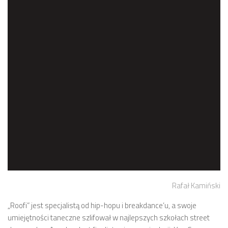
Rafał Kamiński
„Roofi” jest specjalistą od hip-hopu i breakdance’u, a swoje
umiejętności taneczne szlifował w najlepszych szkołach street