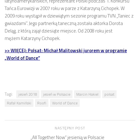
latynoamerykańskich, reprezentant Polski podczas 1. Konkursu
Tańca Eurowizji w 2007 roku w parze z Katarzyną Cichopek. W
2009 roku wystąpił w dziewiątym sezonie programu TVN „Taniec z
gwiazdami”. Jego partnerką taneczną została aktorka Dorota
Deląg, z którą zajął dziesiąte miejsce. Od 2008 roku jest
mężem Katarzyny Cichopek.
>> WIĘCEJ: Polsat: Michał Malitowski jurorem w programie
„World of Dance”
Tagi:
jesień 2018
jesień w Polsacie
Marcin Hakiel
polsat
Rafał Kamiński
Roofi
World of Dance
NASTĘPNY POST
„All Together Now” jesienią w Polsacie