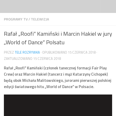
Przejdź do treści
PROGRAMY TV
/
TELEWIZJA
Rafał „Roofi” Kamiński i Marcin Hakiel w jury
„World of Dance” Polsatu
PRZEZ
TELE ROZRYWKA
· OPUBLIKOWANO
15 CZERWCA 2018
·
ZAKTUALIZOWANO
15 CZERWCA 2018
Rafał „Roofi” Kamiński (członek tanecznej formacji Fair Play
Crew) oraz Marcin Hakiel (tancerz i mąż Katarzyny Cichopek)
będą obok Michała Malitowskiego, jurorami pierwszej polskiej
edycji światowego hitu „World of Dance” w Polsacie.