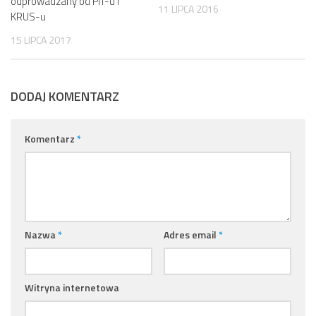
odprowadzany od PIT-u i
11 LIPCA 2016
KRUS-u
15 LIPCA 2017
DODAJ KOMENTARZ
Komentarz
*
Nazwa
*
Adres email
*
Witryna internetowa