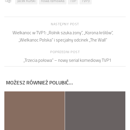
Tagi:
Jacek Kurski
nowa ramówka
TVP
TVP3
NASTĘPNY POST
Wielkanoc w TVP1: „Rolnik szuka żony”, „Korona królów”,
„Wielkanoc Polska” i specjalny odcinek „The Wall”
POPRZEDNI POST
„Trzecia połowa” – nowy serial komediowy TVP1
MOŻESZ RÓWNIEŻ POLUBIĆ…