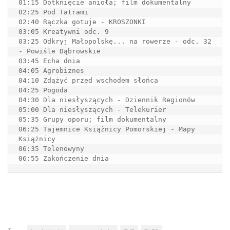
01:15 Dotknięcie anioła; film dokumentalny

02:25 Pod Tatrami

02:40 Rączka gotuje - KROSZONKI

03:05 Kreatywni odc. 9

03:25 Odkryj Małopolskę... na rowerze - odc. 32 
- Powiśle Dąbrowskie

03:45 Echa dnia

04:05 Agrobiznes

04:10 Zdążyć przed wschodem słońca

04:25 Pogoda

04:30 Dla niesłyszących - Dziennik Regionów

05:00 Dla niesłyszących - Telekurier 

05:35 Grupy oporu; film dokumentalny

06:25 Tajemnice Książnicy Pomorskiej - Mapy 
Książnicy

06:35 Telenowyny

06:55 Zakończenie dnia