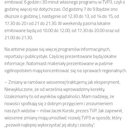
emitować 6 godzin i 30 minut własnego programu w TVP3, czyli o
godzinę więcej niż dotychczas. Od godziny 7 do 9 (będzie ono
dłuższe o godzinę ), następnie od 12.30 do 13, od 14 do 15, od
17.30 do 20 i od 21 do 21.30. W weekendy pasma lokalne
emitowane będą od 10.00 do 12.00, od 17.30 do 20.00 oraz od
21.00 do 21.30.
Na antenie pojawi się więcej programów informacyjnych,
reportaży i publicystyki. Częściej prezentowane będą lokalne
informacje. Natomiast materiały prezentowane w paśmie
ogólnopolskim mają koncentrować się na sprawach regionalnych.
– Zmiany w ramówce wiosennej traktujemy jak eksperyment.
Niewykluczone, że od września wprowadzimy korekty.
Uzależniamy to od wyników oglądalności. Mam nadzieję, że
nowości spotkają się z dobrym przyjęciem i zrozumieniem
naszych widzów – mówi Jacek Kurski, prezes TVP. Jak zapewnił,
wiosenne zmiany mają umożliwić rozwój TVP3 w sposób, który
„pozwoli najlepiej wykorzystać jej atuty i zasoby”.