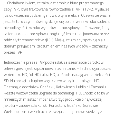
– Chciałbym i wiem, że taka jest ambicja biura programowego,
żeby TVP3 była traktowana równorzędnie z TVP1 i TVP2. Myślę, że
już od września będziemy mówić o tym efekcie. Oczywiście ważne
jest, że to, o czym mówimy, dzieje się po pierwsze w roku stulecia
niepodległości i w roku wyborów samorządowych. To ważne, żeby
ta tematyka samorządowa mogła być lepiej relacjonowana przez
oddziały terenowe telewizji (…). Myślę, że zmiany spotkają się z
dobrym przyjęciem i zrozumieniem naszych widzów – zaznaczył
prezes TVP.
Jednocześnie prezes TVP podkreślał, że szesnaście ośrodków
telewizyjnych jest zapóźnionych technicznie. – Technologia poszła
w kierunku HD, full HD i ultra HD, a ośrodki nadają w rozdzielczości
SD. Na początek kupimy więc cztery wozy transmisyjne HD.
Dostaną je oddziały w Gdańsku, Katowicach, Lublinie i Poznaniu.
Resztę wozów czeka upgrade do technologii HD. Chodzi o to by w
mniejszych miastach można tworzyć produkcje o najwyższej
jakości – zapowiada Kurski. Ponadto w Gdańsku, Gorzowie
Wielkopolskim i w Kielcach telewizja zbuduje nowe siedziby z