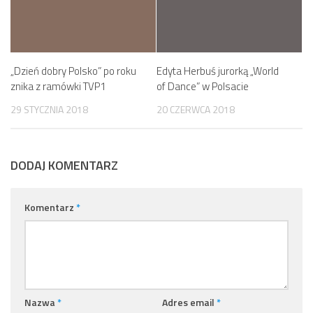
„Dzień dobry Polsko” po roku
Edyta Herbuś jurorką „World
znika z ramówki TVP1
of Dance” w Polsacie
29 STYCZNIA 2018
20 CZERWCA 2018
DODAJ KOMENTARZ
Komentarz
*
Nazwa
*
Adres email
*