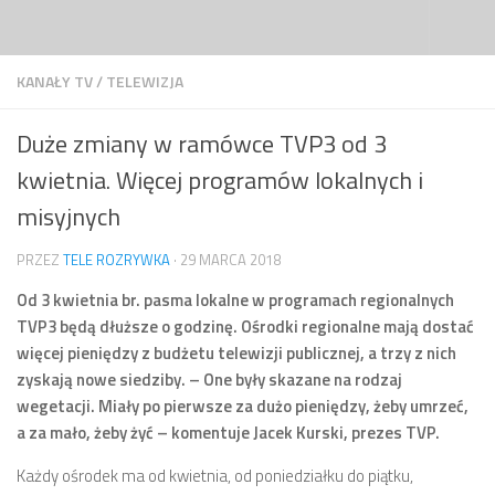
Przejdź do treści
KANAŁY TV
/
TELEWIZJA
Duże zmiany w ramówce TVP3 od 3
kwietnia. Więcej programów lokalnych i
misyjnych
PRZEZ
TELE ROZRYWKA
·
29 MARCA 2018
Od 3 kwietnia br. pasma lokalne w programach regionalnych
TVP3 będą dłuższe o godzinę. Ośrodki regionalne mają dostać
więcej pieniędzy z budżetu telewizji publicznej, a trzy z nich
zyskają nowe siedziby. – One były skazane na rodzaj
wegetacji. Miały po pierwsze za dużo pieniędzy, żeby umrzeć,
a za mało, żeby żyć – komentuje Jacek Kurski, prezes TVP.
Każdy ośrodek ma od kwietnia, od poniedziałku do piątku,