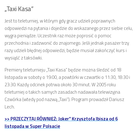
„Taxi Kasa”
Jest to teleturniej, w którym gdy gracz udzieli poprawnych
odpowiedzi na pytania i dojedzie do wskazanego przez siebie celu,
wygra pieniądze. Uczestnik raz może poprosić o pomoc
przechodnia i zadzwonić do znajomego. Jeśli jednak pasażer trzy
razy udzieli błędnej odpowiedzi, będzie musiał zakończyć kurs i
wysiąść z taksówki.
Premiery teleturnieju „Taxi Kasa” będzie można śledzić od 18
listopada w soboty o 19:00, a powtórki w czwartki o 11:30, 18:30 i
23:30. Każdy odcinek potrwa około 30 minut. W 2005 roku
teleturniej o takich samych zasadach nadawała telewizyjna
Czwórka (wtedy pod nazwą „Taxi”). Program prowadził Dariusz
Lech.
>> PRZECZYTAJ RÓWNIEŻ: Joker” Krzysztofa Ibisza od 6
listopada w Super Polsacie