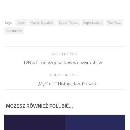
Tagi:
Joker
Maciej Dowbor
Super Polsat
SuperLudzie
Taxi Kasa
teleturniej
NASTĘPNY POST
TVN zahipnotyzuje widzów w nowym show
POPRZEDNI POST
„My3” od 11 listopada w Polsacie
MOŻESZ RÓWNIEŻ POLUBIĆ…