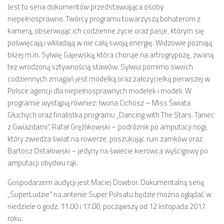
Jest to seria dokumentów przedstawiająca osoby
niepełnosprawne. Twórcy programu towarzyszą bohaterom z
kamerą, obserwując ich codzienne życie oraz pasje, którym się
poświęcają i wkładają w nie całą swoją energię. Widzowie poznają
bliżej m.in. Sylwię Gajewską, która choruje na artrogrypozę, zwaną
też wrodzoną sztywnością stawów. Sylwia pomimo swoich
codziennych zmagań jest modelką oraz założycielką pierwszej w
Polsce agencji dla niepełnosprawnych modelek i modeli. W
programie wystąpią również: Iwona Cichosz – Miss Świata
Głuchych oraz finalistka programu „Dancing with The Stars. Taniec
z Gwiazdami”, Rafał Gręźlikowski – podróżnik po amputacji nogi,
który zwiedza świat na rowerze, poszukując ruin zamków oraz
Bartosz Ostałowski – jedyny na świecie kierowca wyścigowy po
amputacji obydwu rąk.
Gospodarzem audycji jest Maciej Dowbor. Dokumentalną serię
„SuperLudzie” na antenie Super Polsatu będzie można oglądać w
niedziele o godz. 11.00 i 17.00, począwszy od 12 listopada 2017
roku.