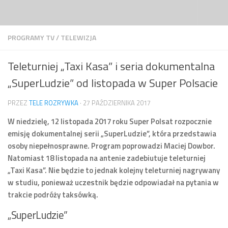
Przejdź do treści
PROGRAMY TV
/
TELEWIZJA
Teleturniej „Taxi Kasa” i seria dokumentalna
„SuperLudzie” od listopada w Super Polsacie
PRZEZ
TELE ROZRYWKA
·
27 PAŹDZIERNIKA 2017
W niedzielę, 12 listopada 2017 roku Super Polsat rozpocznie
emisję dokumentalnej serii „SuperLudzie”, która przedstawia
osoby niepełnosprawne. Program poprowadzi Maciej Dowbor.
Natomiast 18 listopada na antenie zadebiutuje teleturniej
„Taxi Kasa”. Nie będzie to jednak kolejny teleturniej nagrywany
w studiu, ponieważ uczestnik będzie odpowiadał na pytania w
trakcie podróży taksówką.
„SuperLudzie”