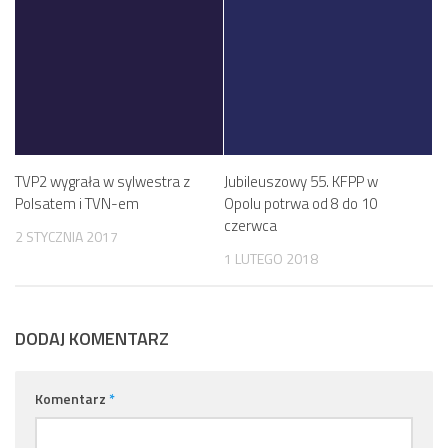
TVP2 wygrała w sylwestra z
Jubileuszowy 55. KFPP w
Polsatem i TVN-em
Opolu potrwa od 8 do 10
czerwca
2 STYCZNIA 2017
1 LUTEGO 2018
DODAJ KOMENTARZ
Komentarz
*