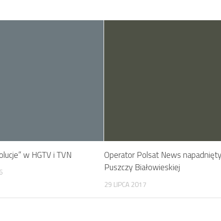
lucje” w HGTV i TVN
Operator Polsat News napadnięt
Puszczy Białowieskiej
6
29 LIPCA 2017