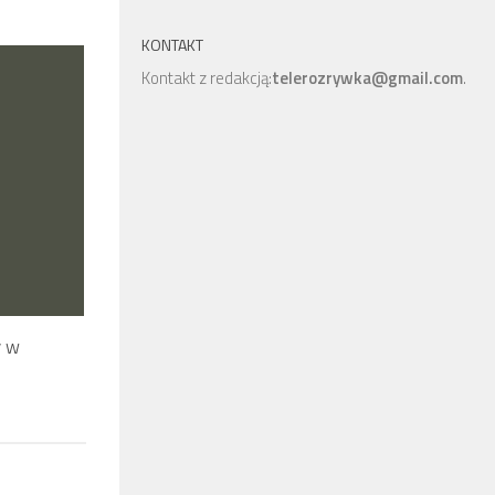
KONTAKT
Kontakt z redakcją:
telerozrywka@gmail.com
.
y w