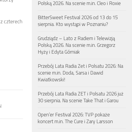
Polską 2026. Na scenie m.in. Cleo i Roxie
BitterSweet Festival 2026 od 13 do 15
 z czterech
sierpnia. Kto wystąpi w Poznaniu?
Grudziądz – Lato z Radiem i Telewizją
Polską 2026. Na scenie m.in. Grzegorz
Hyży i Edyta Górniak
Przebój Lata Radia Zet i Polsatu 2026: Na
scenie m.in. Doda, Sarsa i Dawid
Kwiatkowski!
Przebój Lata Radia ZET i Polsatu 2026 już
30 sierpnia. Na scenie Take That i Garou
N
Open’er Festival 2026: TVP pokaże
koncert m.in. The Cure i Zary Larsson