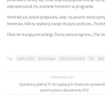
zaproponowali mu zostanie trenerem w programie.
Kontrakt już został podpisany, więc na pewno zobaczymy 
trenerów, którzy wybiorą swoje drużyny podczas „Przes
Obecnie trwają precastingi. Ósma seria programu „The Voi
Tagi:
jesień w TVP2
Michał Szpak
The Voice of Poland
TVP
tvp2
POPRZEDNI POST
Operatorzy płatnej TV do rządzących: Stwórzcie sprawiedl
system poboru abonamentu RTV