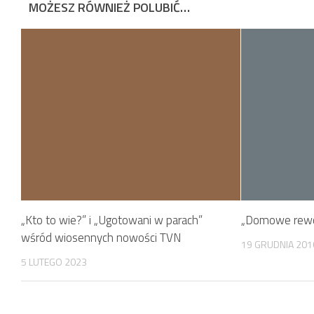
MOŻESZ RÓWNIEŻ POLUBIĆ…
„Kto to wie?” i „Ugotowani w parach”
„Domowe rewo
wśród wiosennych nowości TVN
19 GRUDNIA 201
5 LUTEGO 2023