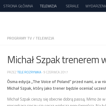
STRONA GŁÓWNA
TELEWIZJA
SERIALE
WYDARZENI
Przejdź do treści
PROGRAMY TV
/
TELEWIZJA
Michał Szpak trenerem w 
PRZEZ
TELE ROZRYWKA
·
9 CZERWCA 2017
Ósma edycja „The Voice of Poland” przed nami, a w ni
Michał Szpak, który jako trener będzie oceniać ucze
Michał Szpak cieszy się obecnie dobrą passą. Mimo że w 
piosenkarz cieszy się coraz większą popularnością. Na tyl