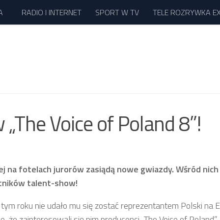
A
RADIO I INTERNET
SPORT W TV
TELE ROZRYWKA E
„The Voice of Poland 8”!
ej na fotelach jurorów zasiądą nowe gwiazdy. Wśród nich 
stników talent-show!
tym roku nie udało mu się zostać reprezentantem Polski na Eu
e, że zainteresowali się nim producenci „The Voice of Poland”,