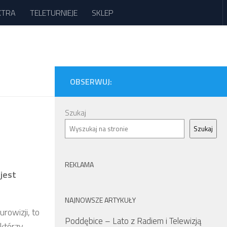
XTRA
TELETURNIEJE
SKLEP
OBSERWUJ:
Szukaj
Szukaj
REKLAMA
jest
NAJNOWSZE ARTYKUŁY
rowizji, to
Poddębice – Lato z Radiem i Telewizją
 którzy