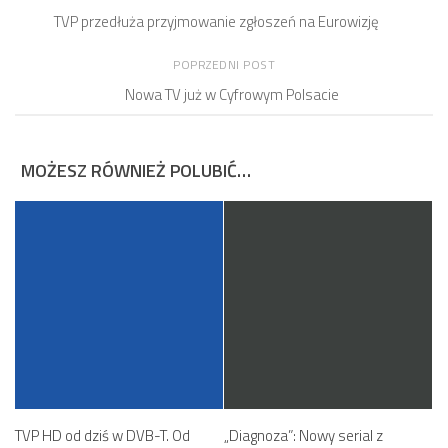
TVP przedłuża przyjmowanie zgłoszeń na Eurowizję
POPRZEDNI POST
Nowa TV już w Cyfrowym Polsacie
MOŻESZ RÓWNIEŻ POLUBIĆ…
TVP HD od dziś w DVB-T. Od
„Diagnoza”: Nowy serial z