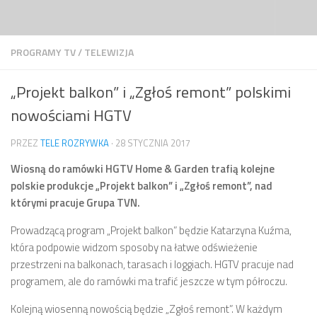
Przejdź do treści
PROGRAMY TV
/
TELEWIZJA
„Projekt balkon” i „Zgłoś remont” polskimi
nowościami HGTV
PRZEZ
TELE ROZRYWKA
·
28 STYCZNIA 2017
Wiosną do ramówki HGTV Home & Garden trafią kolejne
polskie produkcje „Projekt balkon” i „Zgłoś remont”, nad
którymi pracuje Grupa TVN.
Prowadzącą program „Projekt balkon” będzie Katarzyna Kuźma,
która podpowie widzom sposoby na łatwe odświeżenie
przestrzeni na balkonach, tarasach i loggiach. HGTV pracuje nad
programem, ale do ramówki ma trafić jeszcze w tym półroczu.
Kolejną wiosenną nowością będzie „Zgłoś remont”. W każdym