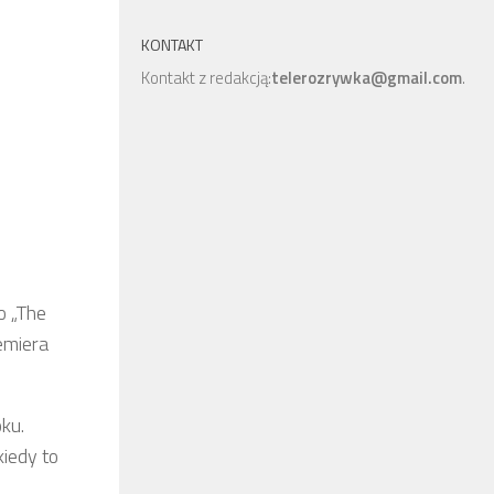
KONTAKT
Kontakt z redakcją:
telerozrywka@gmail.com
.
o „The
emiera
ku.
kiedy to