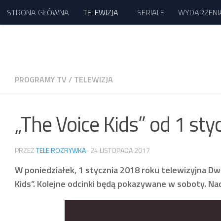
STRONA GŁÓWNA
TELEWIZJA
SERIALE
WYDARZENI
Przejdź do treści
PROGRAMY TV
/
TELEWIZJA
„The Voice Kids” od 1 st
PRZEZ
TELE ROZRYWKA
·
24 LISTOPADA 2017
W poniedziałek, 1 stycznia 2018 roku telewizyjna D
Kids”. Kolejne odcinki będą pokazywane w soboty. N