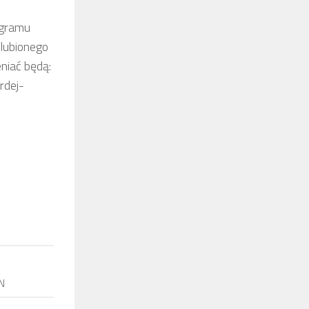
ogramu
ulubionego
niać będą:
rdej-
VN