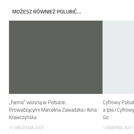
MOŻESZ RÓWNIEŻ POLUBIĆ…
„Farma” wiosną w Polsacie.
Cyfrowy Polsat
Prowadzącymi Marcelina Zawadzka i Ilona
a Ipla i Cyfro
Krawczyńska
Go
11 WRZEŚNIA 2021
1 SIERPNIA 2021