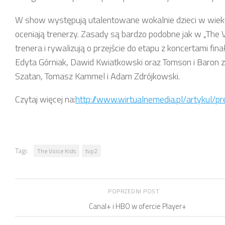
W show występują utalentowane wokalnie dzieci w wieku
oceniają trenerzy. Zasady są bardzo podobne jak w „The Vo
trenera i rywalizują o przejście do etapu z koncertami f
Edyta Górniak, Dawid Kwiatkowski oraz Tomson i Baron 
Szatan, Tomasz Kammel i Adam Zdrójkowski.
Czytaj więcej na:
http://www.wirtualnemedia.pl/artykul/p
Tagi:
The Voice Kids
tvp2
POPRZEDNI POST
Canal+ i HBO w ofercie Player+