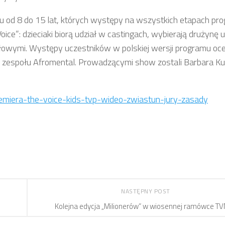
 od 8 do 15 lat, których występy na wszystkich etapach pr
ice”: dzieciaki biorą udział w castingach, wybierają drużynę 
inałowymi. Występy uczestników w polskiej wersji programu oce
z zespołu Afromental. Prowadzącymi show zostali Barbara Ku
remiera-the-voice-kids-tvp-wideo-zwiastun-jury-zasady
NASTĘPNY POST
Kolejna edycja „Milionerów” w wiosennej ramówce T