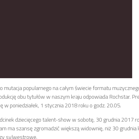
, to mutacja popularnego na całym świecie formatu muzyczneg
 produkcję obu tytułów w naszym kraju odpowiada Rochstar. Pr
ę w poniedziałek, 1 stycznia 2018 roku o godz. 20.05.
nek dziecięcego talent-show w sobotę, 30 grudnia 2017 ro
gram ma szansę zgromadzić większą widownię, niż 30 grudnia 
zy sylwestrowe.