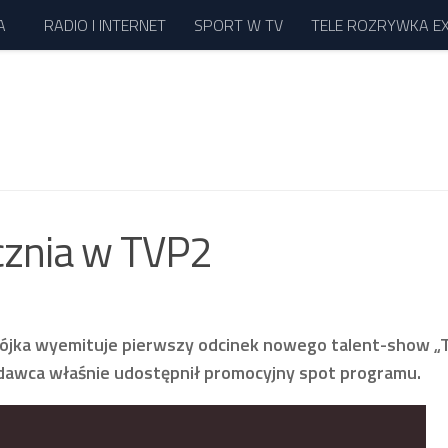
A
RADIO I INTERNET
SPORT W TV
TELE ROZRYWKA E
ycznia w TVP2
wójka wyemituje pierwszy odcinek nowego talent-show „
adawca właśnie udostępnił promocyjny spot programu.