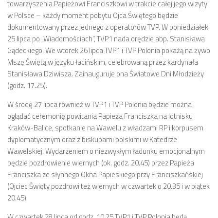
towarzyszenia Papieżowi Franciszkowi w trakcie całej jego wizyty
w Polsce – każdy moment pobytu Ojca Świętego będzie
dokumentowany przez jednego z operatorów TVP. W poniedziałek
25 lipca po „Wiadomościach”, TVP1 nada orędzie abp. Stanisława
Gądeckiego. We wtorek 26 lipca TVP1 i TVP Polonia pokażą na żywo
Mszę Świętą w języku łacińskim, celebrowaną przez kardynała
Stanisława Dziwisza. Zainauguruje ona Światowe Dni Młodzieży
(godz. 17.25).
W środę 27 lipca również w TVP1 i TVP Polonia będzie można
oglądać ceremonię powitania Papieża Franciszka na lotnisku
Kraków-Balice, spotkanie na Wawelu z władzami RP i korpusem
dyplomatycznym oraz z biskupami polskimi w Katedrze
Wawelskiej. Wydarzeniem o niezwykłym ładunku emocjonalnym
będzie pozdrowienie wiernych (ok. godz. 20.45) przez Papieża
Franciszka ze słynnego Okna Papieskiego przy Franciszkańskiej
(Ojciec Święty pozdrowi też wiernych w czwartek o 20.35 i w piątek
20.45).
W czwartek 28 lipca od godz. 10.25 TVP1 i TVP Polonia będą