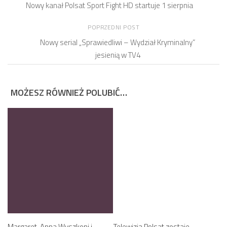
Nowy kanał Polsat Sport Fight HD startuje 1 sierpnia
POPRZEDNI POST
Nowy serial „Sprawiedliwi – Wydział Kryminalny”
jesienią w TV4
MOŻESZ RÓWNIEŻ POLUBIĆ…
Margaret, Anna Wyszkoni i
Telewizja Polsat zostaje