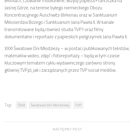
Błoniach, czuwanie modlitewne, wizytę papieża Franciszka na
Jasnej Górze, na terenie byłego niemieckiego Obozu
Koncentracyjnego Auschwitz-Birkenau oraz w Sanktuarium
Miłosierdzia Bożego i Sanktuarium Jana Pawła II. W kanale
transmitowane będą również studia TVP1 oraz filmy
dokumentalne i reportaże z papieskich pielgrzymek Jana Pawła II.
XXXI Światowe Dni Młodzieży – w postaci publikowanych tekstów,
materiałów wideo, zdjęć i fotoreportaży – będą w tym czasie
kluczowym tematem cyklu wydawniczego zarówno strony
głównej TVP.pl, jak i zarządzanych przez TVP social mediów.
Tagi:
ŚDM
Światowe Dni Młodzieży
TVP
NASTĘPNY POST