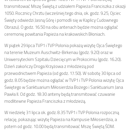
transmitować Mszę Świętą z udziałem Papieża Franciszka z okazji
1050. Rocznicy Chrztu (wcześniej tego dnia, ok. godz. 9.25, Ojciec
Święty odwiedzi Jasną Górę i pomodli się w Kaplicy Cudownego
Obrazu). O godz. 16.50 na obu antenach będzie można oglądać
ceremonię powitania Papieża na krakowskich Błoniach.
W piątek 29 lipca TVP1 i TVP Polonia pokażą wizytę Ojca Świętego
na terenie Muzeum Auschwitz-Birkenau (godz. 9.20) oraz w
Uniwersyteckim Szpitalu Dziecięcym w Prokocimiu (godz. 16.20).
Dzień zakończy Droga Krzyżowa z młodzieżą pod
przewodnictwem Papieża (od godz. 17.50). W sobotę 30 lipca od
godz. 8.05 będzie można oglądać w TVP1 i TVP Polonia wizytę Ojca
Świętego w Sanktuarium Miłosierdzia Bożego i Sanktuarium Jana
Pawła II. Od godz. 18:30 anteny będą transmitować czuwanie
modlitewne Papieża Franciszka z młodzieżą.
W niedzielę 31 lipca ok. godz. 8.35 TVP1 i TVP Polonia rozpoczną
relację, pokazując wizytę Papieża na Kampusie Miłosierdzia, a
potem od godz. 10.00 będą transmitować Mszę Świętą ŚDM.