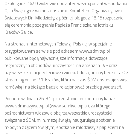
Około godz. 16.50 widzowie obu anten wezmą udział w spotkaniu
Ojca Świętego z wolontariuszami i Komitetem Organizacyjnym
Światowych Dni Młodzieży, a później, ok. godz. 18.15 rozpocznie
się ceremonia pożegnania Papieża Franciszka na lotnisku
Kraków-Balice.
Na stronach internetowych Telewizji Polskiej w specjalnie
przygotowanym serwisie pod adresem www.sdm.tvp.pl
publikowane będą najważniejsze informacje dotyczące
tegorocznych obchodów uroczystości na antenach TVP oraz
najświeższe relacje zdjęciowe i wideo. Udostępniony będzie także
streaming online TVP Kraków, która na czas ŚDM dostosuje swoja
ramówkę i na bieżąco będzie relacjonować przebieg wydarzeń.
Ponadto w dniach 26-31 lipca zostanie uruchomiony kanał
www.sdmnazywotvp.pl (www.sdmlive.tvp.pl), za którego
pośrednictwem widzowie obejrzą wszystkie uroczystości
związane z ŚDM, m.in. mszę świętą inaugurującą spotkanie
młodych z Ojcem Świętym, spotkanie młodzieży z papieżem na