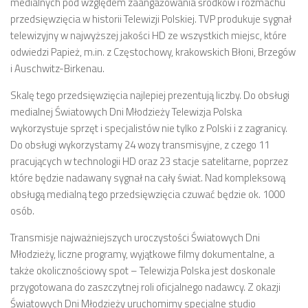
medialnych pod względem zaangażowania środków i rozmachu
przedsięwzięcia w historii Telewizji Polskiej. TVP produkuje sygnał
telewizyjny w najwyższej jakości HD ze wszystkich miejsc, które
odwiedzi Papież, m.in. z Częstochowy, krakowskich Błoni, Brzegów
i Auschwitz-Birkenau.
Skalę tego przedsięwzięcia najlepiej prezentują liczby. Do obsługi
medialnej Światowych Dni Młodzieży Telewizja Polska
wykorzystuje sprzęt i specjalistów nie tylko z Polski i z zagranicy.
Do obsługi wykorzystamy 24 wozy transmisyjne, z czego 11
pracujących w technologii HD oraz 23 stacje satelitarne, poprzez
które będzie nadawany sygnał na cały świat. Nad kompleksową
obsługą medialną tego przedsięwzięcia czuwać będzie ok. 1000
osób.
Transmisje najważniejszych uroczystości Światowych Dni
Młodzieży, liczne programy, wyjątkowe filmy dokumentalne, a
także okolicznościowy spot – Telewizja Polska jest doskonale
przygotowana do zaszczytnej roli oficjalnego nadawcy. Z okazji
Światowych Dni Młodzieży uruchomimy specjalne studio