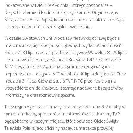
(pokazywane w TVP1 i TVP Polonia), którego gospodarze –
Krzysztof Ziemiec i Paulina Guzik, czyli Komitet Organizacyjny
ŚDM, a także Anna Popek, Joanna Ładzińska-Molak i Marek Zając
– będą zapowiadać poszczególne wydarzenia.
W czasie Światowych Dni Młodzieży niezwykłą oprawę będzie
miało również pięć specjalnych głównych wydań „Wiadomości”,
które 27 i 31 lipca zostaną nadane na żywo z Wawelu, 28 i 29 lipca
– z krakowskich Błoni, a 30 lipca z Brzegów. TVP INFO w czasie
ŚDM przygotuje aż 92 godziny programu, z czego 41 godzin
nieprzerwanie – od godz. 6.00 w sobotę 30 lipca do godz. 23.00 w
niedzielę 31 lipca. Główne studio TVP INFO przeniesie się na
wszystkie te dni do Krakowa i stamtąd nadawane będą serwisy
informacyjne oraz rozmowy z gośćmi.
Telewizyjna Agencja Informacyjna akredytowała już 282 osoby, w
tym dziennikarzy, operatorów, montażystów, etc. Kamery TVP
będą obecne w każdym miejscu, które odwiedzi Ojciec Święty.
Telewizja Polska jako oficjalny nadawca ma także przywilej