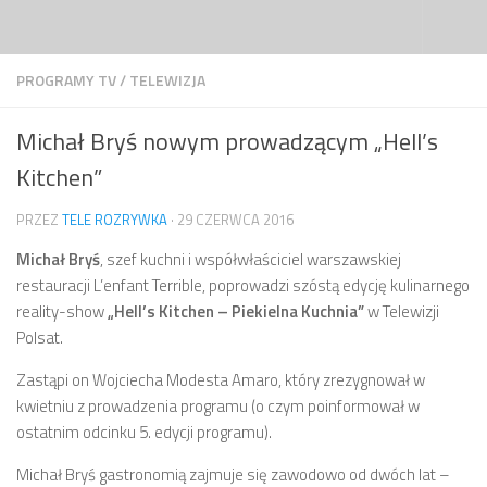
Przejdź do treści
PROGRAMY TV
/
TELEWIZJA
Michał Bryś nowym prowadzącym „Hell’s
Kitchen”
PRZEZ
TELE ROZRYWKA
·
29 CZERWCA 2016
Michał Bryś
, szef kuchni i współwłaściciel warszawskiej
restauracji L’enfant Terrible, poprowadzi szóstą edycję kulinarnego
reality-show
„Hell’s Kitchen – Piekielna Kuchnia”
w Telewizji
Polsat.
Zastąpi on Wojciecha Modesta Amaro, który zrezygnował w
kwietniu z prowadzenia programu (o czym poinformował w
ostatnim odcinku 5. edycji programu).
Michał Bryś gastronomią zajmuje się zawodowo od dwóch lat –