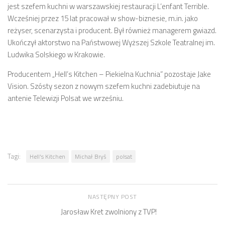
jest szefem kuchni w warszawskiej restauracji L’enfant Terrible.
Wcześniej przez 15 lat pracował w show-biznesie, m.in. jako
reżyser, scenarzysta i producent. Był również managerem gwiazd.
Ukończył aktorstwo na Państwowej Wyższej Szkole Teatralnej im.
Ludwika Solskiego w Krakowie.
Producentem „Hell’s Kitchen – Piekielna Kuchnia” pozostaje Jake
Vision. Szósty sezon z nowym szefem kuchni zadebiutuje na
antenie Telewizji Polsat we wrześniu.
Tagi:
Hell's Kitchen
Michał Bryś
polsat
NASTĘPNY POST
Jarosław Kret zwolniony z TVP!