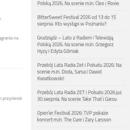
Polską 2026. Na scenie m.in. Cleo i Roxie
.
BitterSweet Festival 2026 od 13 do 15
sierpnia. Kto wystąpi w Poznaniu?
Grudziądz – Lato z Radiem i Telewizją
agrania na
Polską 2026. Na scenie m.in. Grzegorz
Hyży i Edyta Górniak
Przebój Lata Radia Zet i Polsatu 2026: Na
scenie m.in. Doda, Sarsa i Dawid
Kwiatkowski!
Przebój Lata Radia ZET i Polsatu 2026 już
 przyniesie
30 sierpnia. Na scenie Take That i Garou
Open’er Festival 2026: TVP pokaże
koncert m.in. The Cure i Zary Larsson