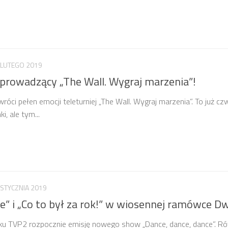
 LUTEGO 2019
prowadzący „The Wall. Wygraj marzenia”!
ci pełen emocji teleturniej „The Wall. Wygraj marzenia”. To już c
, ale tym...
 STYCZNIA 2019
e” i „Co to był za rok!” w wiosennej ramówce Dw
ku TVP2 rozpocznie emisję nowego show „Dance, dance, dance”. R