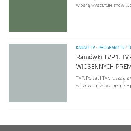
wiosną wystartuje show „Co 
KANAŁY TV
/
PROGRAMY TV
/
T
Ramówki TVP1, TVP2
WIOSENNYCH PREM
TVP, Polsat i TVN ruszają 
widzów mnóstwo premier- po