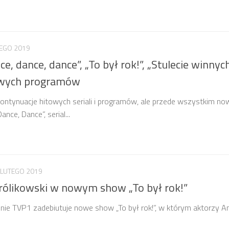
TEGO 2019
, dance, dance”, „To był rok!”, „Stulecie winnych
towych programów
kontynuacje hitowych seriali i programów, ale przede wszystkim no
nce, Dance”, serial...
 LUTEGO 2019
Królikowski w nowym show „To był rok!”
enie TVP1 zadebiutuje nowe show „To był rok!”, w którym aktorzy A