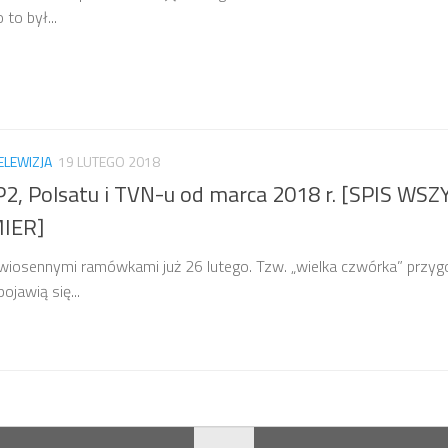
to był...
ELEWIZJA
19 LUTEGO 2018
, Polsatu i TVN-u od marca 2018 r. [SPIS WS
IER]
z wiosennymi ramówkami już 26 lutego. Tzw. „wielka czwórka” przyg
jawią się...