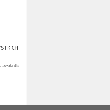
ZYSTKICH
otowała dla