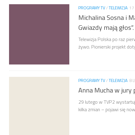
PROGRAMY TV
/
TELEWIZJA
17
Michalina Sosna i M
Gwiazdy mają głos”.
Telewizja Polska po raz pie
żywo. Pionierski projekt do
PROGRAMY TV
/
TELEWIZJA
8 
Anna Mucha w jury 
29 lutego w TVP2 wystartuj
kilka zmian – pojawi się nowa