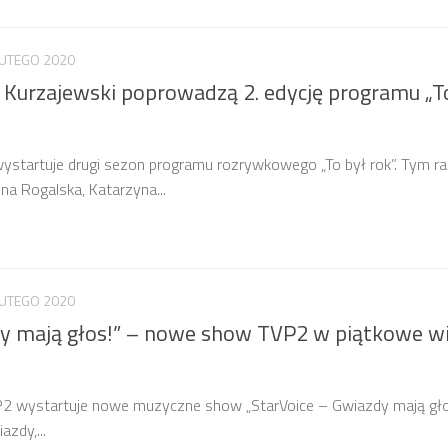
LUTEGO 2020
 i Kurzajewski poprowadzą 2. edycję programu „T
startuje drugi sezon programu rozrywkowego „To był rok”. Tym r
 Rogalska, Katarzyna...
LUTEGO 2020
dy mają głos!” – nowe show TVP2 w piątkowe wi
P2 wystartuje nowe muzyczne show „StarVoice – Gwiazdy mają gło
zdy,...