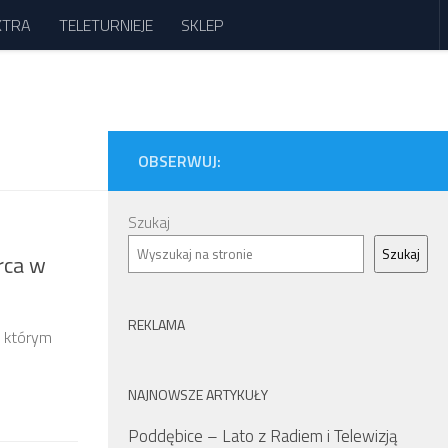
XTRA
TELETURNIEJE
SKLEP
OBSERWUJ:
Szukaj
Szukaj
rca w
REKLAMA
w którym
NAJNOWSZE ARTYKUŁY
Poddębice – Lato z Radiem i Telewizją