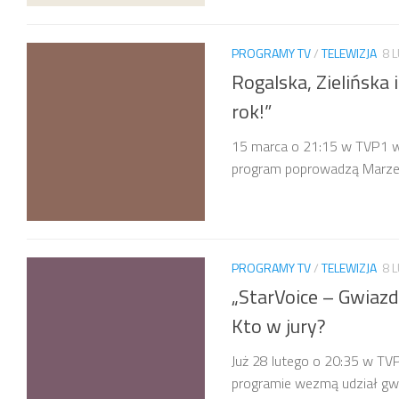
PROGRAMY TV
/
TELEWIZJA
8 
Rogalska, Zielińska
rok!”
15 marca o 21:15 w TVP1 wy
program poprowadzą Marzena
PROGRAMY TV
/
TELEWIZJA
8 
„StarVoice – Gwiaz
Kto w jury?
Już 28 lutego o 20:35 w TV
programie wezmą udział gwia