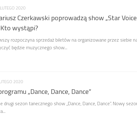
 LUTEGO 2020
ariusz Czerkawski poprowadzą show „Star Voice
 Kto wystąpi?
rwszy rozpoczyna sprzedaż biletów na organizowane przez siebie n
tyczyć będzie muzycznego show...
LUTEGO 2020
programu „Dance, Dance, Dance”
e drugi sezon tanecznego show „Dance, Dance, Dance”. Nowy sezon
...