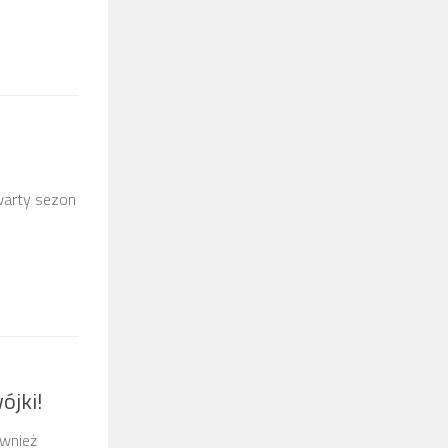
zwarty sezon
ójki!
ównież