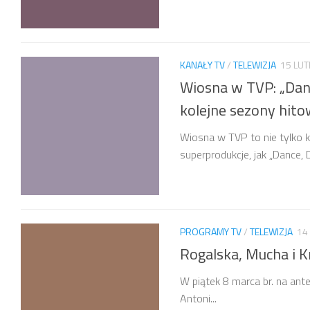
KANAŁY TV
/
TELEWIZJA
15 LU
Wiosna w TVP: „Dance
kolejne sezony hi
Wiosna w TVP to nie tylko 
superprodukcje, jak „Dance, Da
PROGRAMY TV
/
TELEWIZJA
14
Rogalska, Mucha i 
W piątek 8 marca br. na ant
Antoni...