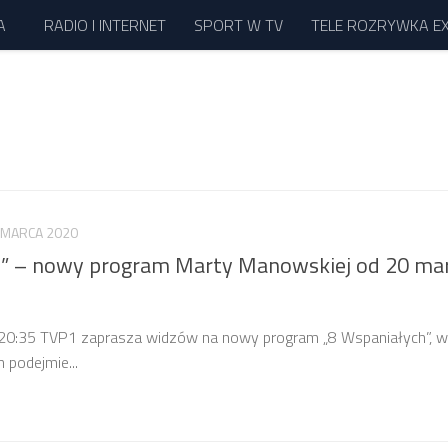
A
RADIO I INTERNET
SPORT W TV
TELE ROZRYWKA E
 MARCA 2020
h” – nowy program Marty Manowskiej od 20 ma
. 20:35 TVP1 zaprasza widzów na nowy program „8 Wspaniałych”, 
podejmie...