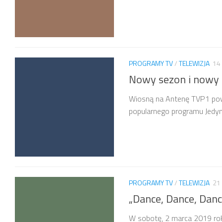
PROGRAMY TV
/
TELEWIZJA
14
Nowy sezon i nowy 
Wiosną na Antenę TVP1 powró
popularnego programu Jedynki
PROGRAMY TV
/
TELEWIZJA
21
„Dance, Dance, Danc
W sobotę, 2 marca 2019 ro