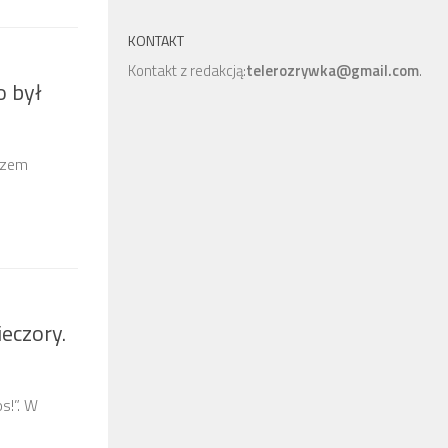
KONTAKT
Kontakt z redakcją:
telerozrywka@gmail.com
.
o był
azem
eczory.
s!”. W