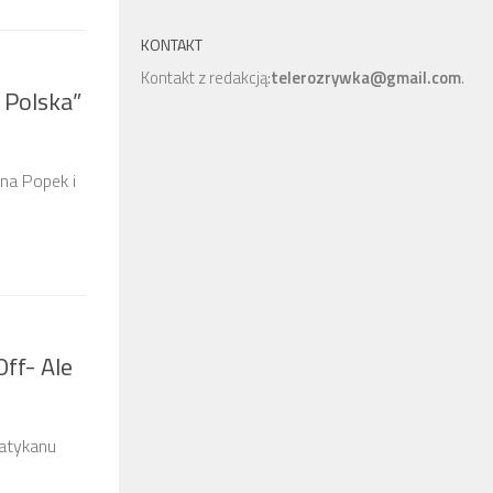
KONTAKT
Kontakt z redakcją:
telerozrywka@gmail.com
.
 Polska”
na Popek i
Off- Ale
Watykanu