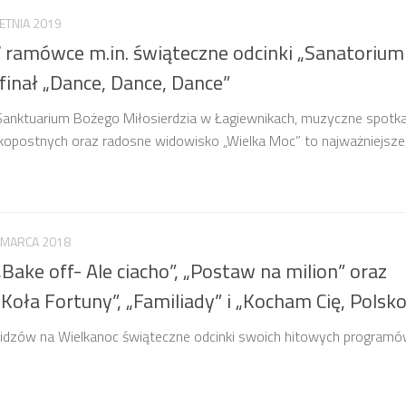
ETNIA 2019
 ramówce m.in. świąteczne odcinki „Sanatorium 
 finał „Dance, Dance, Dance”
anktuarium Bożego Miłosierdzia w Łagiewnikach, muzyczne spotka
kopostnych oraz radosne widowisko „Wielka Moc” to najważniejsze.
 MARCA 2018
Bake off- Ale ciacho”, „Postaw na milion” oraz
Koła Fortuny”, „Familiady” i „Kocham Cię, Polsko
idzów na Wielkanoc świąteczne odcinki swoich hitowych programó