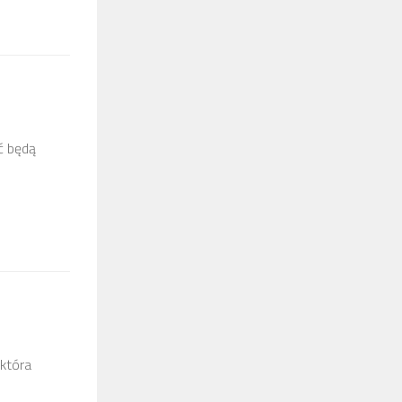
ć będą
 która