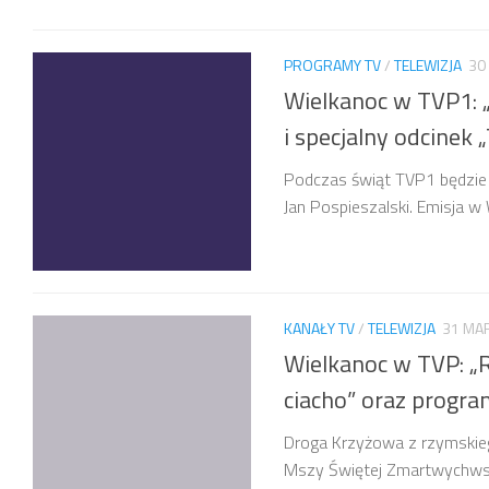
PROGRAMY TV
/
TELEWIZJA
30
Wielkanoc w TVP1: „
i specjalny odcinek 
Podczas świąt TVP1 będzie 
Jan Pospieszalski. Emisja w 
KANAŁY TV
/
TELEWIZJA
31 MA
Wielkanoc w TVP: „Ro
ciacho” oraz program
Droga Krzyżowa z rzymskie
Mszy Świętej Zmartwychwstan