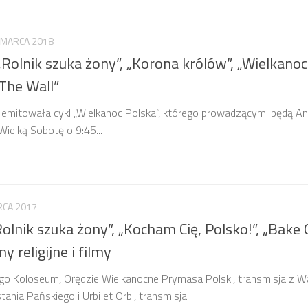
 MARCA 2018
Rolnik szuka żony”, „Korona królów”, „Wielkanoc
„The Wall”
emitowała cykl „Wielkanoc Polska”, którego prowadzącymi będą An
Wielką Sobotę o 9:45...
RCA 2017
lnik szuka żony”, „Kocham Cię, Polsko!”, „Bake 
y religijne i filmy
go Koloseum, Orędzie Wielkanocne Prymasa Polski, transmisja z 
ia Pańskiego i Urbi et Orbi, transmisja...