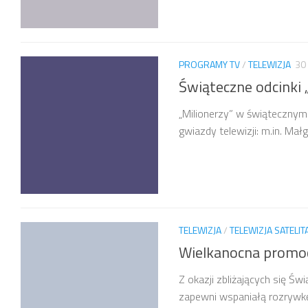
PROGRAMY TV
/
TELEWIZJA
30
Świąteczne odcinki 
„Milionerzy” w świątecznym
gwiazdy telewizji: m.in. Mał
TELEWIZJA
/
TELEWIZJA SATELI
Wielkanocna promoc
Z okazji zbliżających się Ś
zapewni wspaniałą rozrywkę 