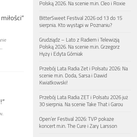
Polską 2026. Na scenie m.in. Cleo i Roxie
miłości”
BitterSweet Festival 2026 od 13 do 15
sierpnia. Kto wystąpi w Poznaniu?
Grudziądz – Lato z Radiem i Telewizją
nie
Polską 2026. Na scenie m.in. Grzegorz
..
Hyży i Edyta Górniak
Przebój Lata Radia Zet i Polsatu 2026: Na
scenie m.in. Doda, Sarsa i Dawid
Kwiatkowski!
Przebój Lata Radia ZET i Polsatu 2026 już
!”
30 sierpnia. Na scenie Take That i Garou
w.
Open’er Festival 2026: TVP pokaże
koncert m.in. The Cure i Zary Larsson