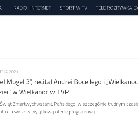
A
RADIO I INTERNET
SPORT W TV
TELE ROZRYWKA E
TNIA 2021
l Mogel 3”, recital Andrei Bocellego i „Wielkano
ziei” w Wielkanoc w TVP
Świąt Zmartwychwstania Pańskiego, w szczególnie trudnym czasie
ała dla widzów wyjątkową ofertę programową....