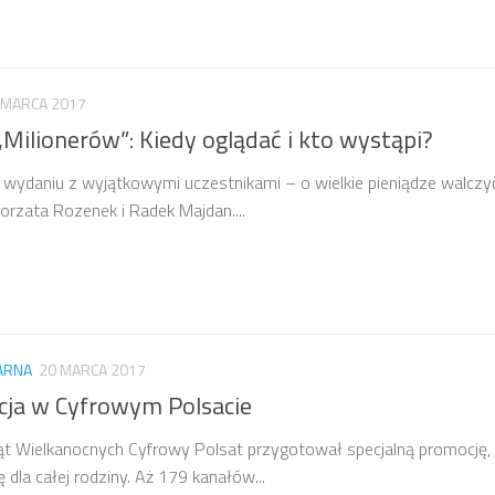
 MARCA 2017
„Milionerów”: Kiedy oglądać i kto wystąpi?
 wydaniu z wyjątkowymi uczestnikami – o wielkie pieniądze walczy
gorzata Rozenek i Radek Majdan....
TARNA
20 MARCA 2017
ja w Cyfrowym Polsacie
wiąt Wielkanocnych Cyfrowy Polsat przygotował specjalną promocję,
dla całej rodziny. Aż 179 kanałów...