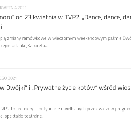
 KWIETNIA 2021
moru” od 23 kwietnia w TVP2. „Dance, dance, da
i
stąpią zmiany ramówkowe w wieczornym weekendowym paśmie Dwój
ejne odcinki „Kabaretu....
TEGO 2021
ow Dwójki” i „Prywatne życie kotów” wśród wio
P2 to premiery i kontynuacje uwielbianych przez widzów programów
, spektakle teatralne...