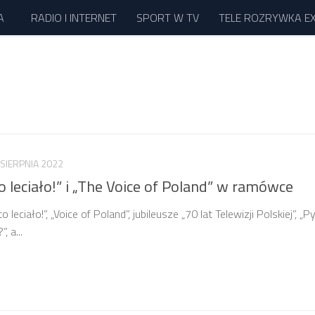
A
RADIO I INTERNET
SPORT W TV
TELE ROZRYWKA E
 SIERPNIA 2022
o leciało!” i „The Voice of Poland” w ramówce
leciało!”, „Voice of Poland”, jubileusze „70 lat Telewizji Polskiej”, „P
, a...