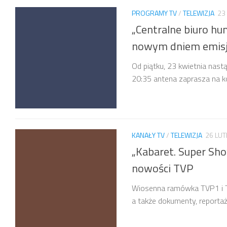
PROGRAMY TV
/
TELEWIZJA
23
„Centralne biuro hu
nowym dniem emisj
Od piątku, 23 kwietnia na
20:35 antena zaprasza na kol
KANAŁY TV
/
TELEWIZJA
26 LU
„Kabaret. Super Sh
nowości TVP
Wiosenna ramówka TVP1 i TV
a także dokumenty, reportaże