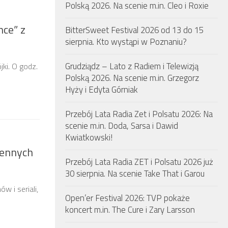
Polską 2026. Na scenie m.in. Cleo i Roxie
nce” z
BitterSweet Festival 2026 od 13 do 15
sierpnia. Kto wystąpi w Poznaniu?
Grudziądz – Lato z Radiem i Telewizją
ki. O godz.
Polską 2026. Na scenie m.in. Grzegorz
Hyży i Edyta Górniak
Przebój Lata Radia Zet i Polsatu 2026: Na
scenie m.in. Doda, Sarsa i Dawid
Kwiatkowski!
sennych
Przebój Lata Radia ZET i Polsatu 2026 już
30 sierpnia. Na scenie Take That i Garou
 i seriali,
Open’er Festival 2026: TVP pokaże
koncert m.in. The Cure i Zary Larsson