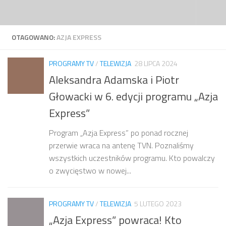
Przejdź do treści
OTAGOWANO:
AZJA EXPRESS
PROGRAMY TV
/
TELEWIZJA
28 LIPCA 2024
Aleksandra Adamska i Piotr
Głowacki w 6. edycji programu „Azja
Express”
Program „Azja Express” po ponad rocznej
przerwie wraca na antenę TVN. Poznaliśmy
wszystkich uczestników programu. Kto powalczy
o zwycięstwo w nowej...
PROGRAMY TV
/
TELEWIZJA
5 LUTEGO 2023
„Azja Express” powraca! Kto