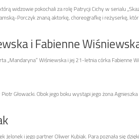
rą widzowie pokochali za rolę Patrycji Cichy w serialu „Skaz
damską-Porczyk znaną aktorkę, choreografkę i reżyserkę, któr
ewska i Fabienne Wiśniewsk
rta „Mandaryna” Wiśniewska i jej 21-letnia córka Fabienne W
Piotr Głowacki. Obok jego boku wystąpi jego żona Agnieszka
ak
 Jelonek i jego partner Oliwer Kubiak. Para poznała się dzięk