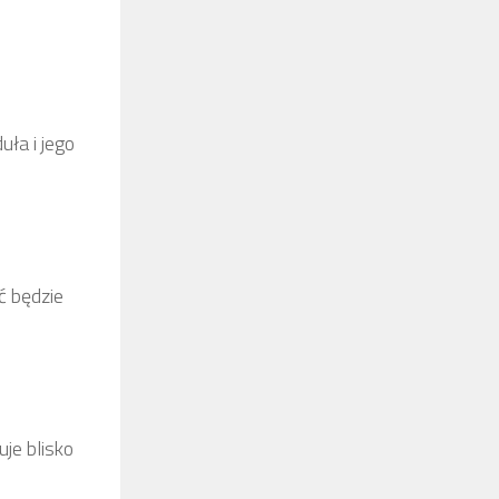
ła i jego
ć będzie
je blisko