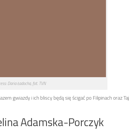
ress: Daria Ładocha, fot. TVN
em gwiazdy i ich bliscy będą się ścigać po Filipinach oraz Ta
elina Adamska-Porczyk