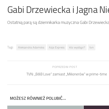
Gabi Drzewiecka i Jagna Ni
Ostatnią parą są dziennikarka muzyczna Gabi Drzewiecka 
Tagi:
Aleksandra Adamska
Azja Express
kto wystąpi?
tvn
POPRZEDNI POST
TVN: „B&B Love” zamiast „Milionerów” w prime-time
MOŻESZ RÓWNIEŻ POLUBIĆ…