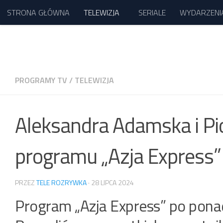
STRONA GŁÓWNA
TELEWIZJA
SERIALE
WYDARZENI
Przejdź do treści
PROGRAMY TV
/
TELEWIZJA
Aleksandra Adamska i Pio
programu „Azja Express”
PRZEZ
TELE ROZRYWKA
·
28 LIPCA 2024
Program „Azja Express” po pona