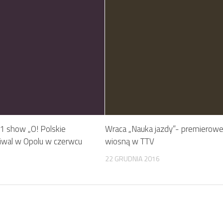
 show „O! Polskie
Wraca „Nauka jazdy”- premierowe
tiwal w Opolu w czerwcu
wiosną w TTV
22 GRUDNIA 2016