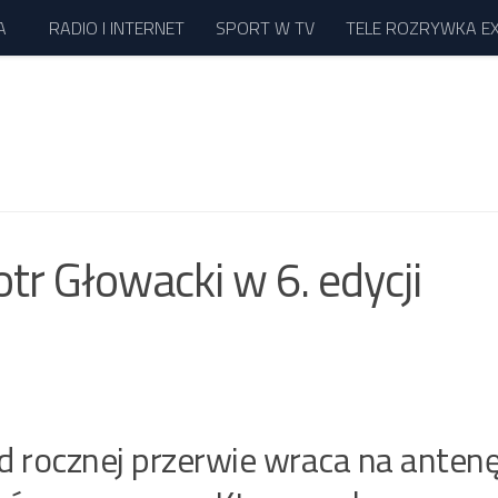
A
RADIO I INTERNET
SPORT W TV
TELE ROZRYWKA E
tr Głowacki w 6. edycji
d rocznej przerwie wraca na anten