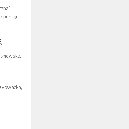
ana”.
a pracuje
a
iśniewska.
 Głowacka,
i