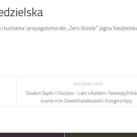
edzielska
i kucharka i propagatorka idei „Zero Waste” Jagna Niedzielsk
NASTĘPNY POST
Stadion Śląski / Chorzów – Lato z Radiem i Telewizją Polsk
scenie m.in. Dawid Kwiatkowski i Grzegorz Hyży