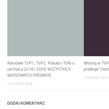
Ramówki TVP1, TVP2, Polsatu i TVN-u
Wiosną w TVP1
od marca 2018 r. [SPIS WSZYSTKICH
przeboje”. Fes
WIOSENNYCH PREMIER]
10 LUTEGO 2017
19 LUTEGO 2018
DODAJ KOMENTARZ