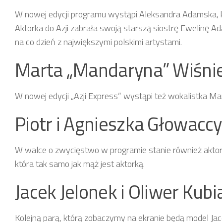
W nowej edycji programu wystąpi Aleksandra Adamska, któ
Aktorka do Azji zabrała swoją starszą siostrę Ewelinę A
na co dzień z największymi polskimi artystami.
Marta „Mandaryna” Wiśni
W nowej edycji „Azji Express” wystąpi też wokalistka Ma
Piotr i Agnieszka Głowaccy
W walce o zwycięstwo w programie stanie również aktor 
która tak samo jak mąż jest aktorką.
Jacek Jelonek i Oliwer Kubi
Kolejną parą, którą zobaczymy na ekranie będą model Jacek