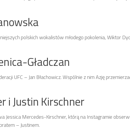
zanowska
niejszych polskich wokalistów młodego pokolenia, Wiktor Dydu
ienica-Gładczan
racji UFC – Jan Błachowicz. Wspólnie z nim Azję przemierza
 i Justin Kirschner
a Jessica Mercedes-Kirschner, którą na Instagramie obserwu
bratem – Justinem.