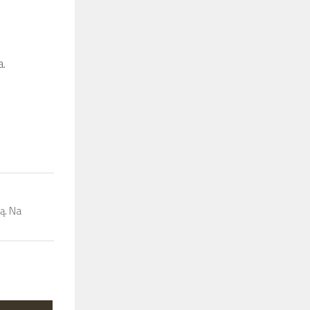
a.
ą. Na