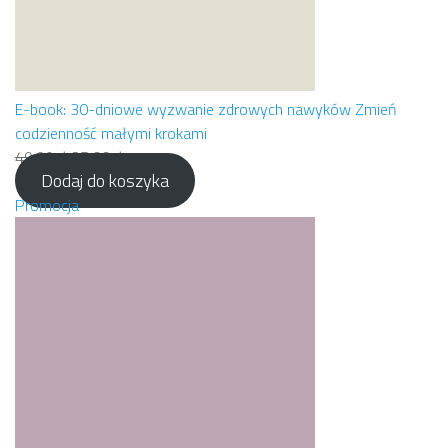
E-book: 30-dniowe wyzwanie zdrowych nawyków Zmień
codzienność małymi krokami
Pierwotna
Aktualna
49,99
zł
25,00
zł
Dodaj do koszyka
cena
cena
wynosiła:
Produkt
wynosi:
Promocja
49,99 zł.
w
25,00 zł.
promocji