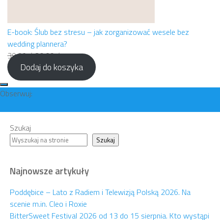
E-book: Ślub bez stresu – jak zorganizować wesele bez
wedding plannera?
Pierwotna
Aktualna
39,99
zł
20,00
zł
Dodaj do koszyka
cena
cena
wynosiła:
wynosi:
39,99 zł.
20,00 zł.
Obserwuj:
Szukaj
Szukaj
Najnowsze artykuły
Poddębice – Lato z Radiem i Telewizją Polską 2026. Na
scenie m.in. Cleo i Roxie
BitterSweet Festival 2026 od 13 do 15 sierpnia. Kto wystąpi