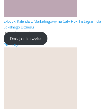
E-book: Kalendarz Marketingowy na Cały Rok. Instagram dla
Lokalnego Biznesu
Pierwotna
Aktualna
35,99
zł
20,00
zł
Dodaj do koszyka
cena
cena
wynosiła:
Produkt
wynosi:
Promocja
35,99 zł.
w
20,00 zł.
promocji