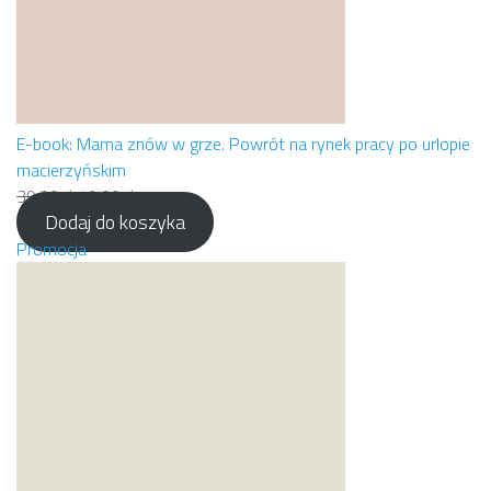
E-book: Mama znów w grze. Powrót na rynek pracy po urlopie
macierzyńskim
Pierwotna
Aktualna
39,99
zł
19,99
zł
Dodaj do koszyka
cena
cena
wynosiła:
Produkt
wynosi:
Promocja
39,99 zł.
w
19,99 zł.
promocji