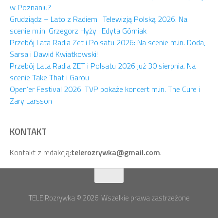
w Poznaniu?
Grudziądz – Lato z Radiem i Telewizją Polską 2026. Na
scenie m.in. Grzegorz Hyży i Edyta Górniak
Przebój Lata Radia Zet i Polsatu 2026: Na scenie m.in. Doda,
Sarsa i Dawid Kwiatkowski!
Przebój Lata Radia ZET i Polsatu 2026 już 30 sierpnia. Na
scenie Take That i Garou
Open’er Festival 2026: TVP pokaże koncert m.in. The Cure i
Zary Larsson
KONTAKT
Kontakt z redakcją:
telerozrywka@gmail.com
.
TELE Rozrywka © 2026. Wszelkie prawa zastrzeżone