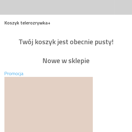
Przejdź do treści
Koszyk telerozrywka+
Twój koszyk jest obecnie pusty!
Nowe w sklepie
Produkt
Promocja
w
promocji