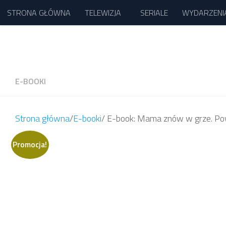
STRONA GŁÓWNA
TELEWIZJA
SERIALE
WYDARZENI
Przejdź do treści
E-BOOKI
Strona główna
/
E-booki
/ E-book: Mama znów w grze. Pow
Promocja!