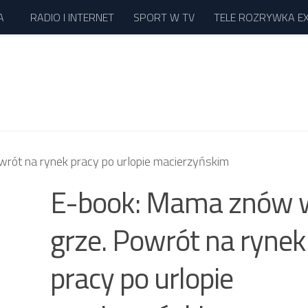
A
RADIO I INTERNET
SPORT W TV
TELE ROZRYWKA E
rót na rynek pracy po urlopie macierzyńskim
E-book: Mama znów 
grze. Powrót na rynek
pracy po urlopie