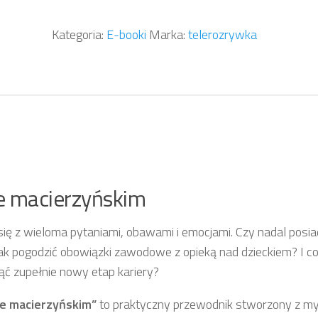
book:
Mama
Kategoria:
E-booki
Marka:
telerozrywka
znów
w
grze.
Powrót
na
rynek
pracy
po
ie macierzyńskim
urlopie
macierzyńskim
ię z wieloma pytaniami, obawami i emocjami. Czy nadal posi
k pogodzić obowiązki zawodowe z opieką nad dzieckiem? I co 
ząć zupełnie nowy etap kariery?
ie macierzyńskim”
to praktyczny przewodnik stworzony z my