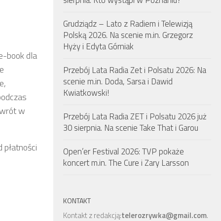
sierpnia. Kto wystąpi w Poznaniu?
Grudziądz – Lato z Radiem i Telewizją
Polską 2026. Na scenie m.in. Grzegorz
Hyży i Edyta Górniak
e-book dla
ie
Przebój Lata Radia Zet i Polsatu 2026: Na
scenie m.in. Doda, Sarsa i Dawid
e,
Kwiatkowski!
podczas
owrót w
Przebój Lata Radia ZET i Polsatu 2026 już
30 sierpnia. Na scenie Take That i Garou
 płatności
Open’er Festival 2026: TVP pokaże
koncert m.in. The Cure i Zary Larsson
KONTAKT
Kontakt z redakcją:
telerozrywka@gmail.com
.