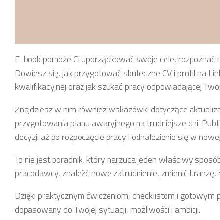
E-book pomoże Ci uporządkować swoje cele, rozpoznać 
Dowiesz się, jak przygotować skuteczne CV i profil na L
kwalifikacyjnej oraz jak szukać pracy odpowiadającej Tw
Znajdziesz w nim również wskazówki dotyczące aktualizac
przygotowania planu awaryjnego na trudniejsze dni. Pub
decyzji aż po rozpoczęcie pracy i odnalezienie się w nowej
To nie jest poradnik, który narzuca jeden właściwy sposó
pracodawcy, znaleźć nowe zatrudnienie, zmienić branżę,
Dzięki praktycznym ćwiczeniom, checklistom i gotowym
dopasowany do Twojej sytuacji, możliwości i ambicji.