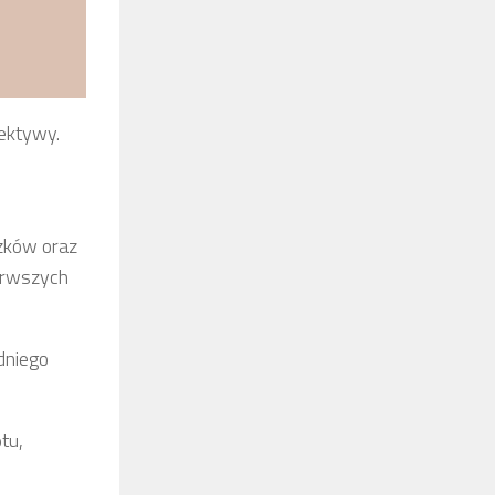
ektywy.
ązków oraz
ierwszych
dniego
tu,