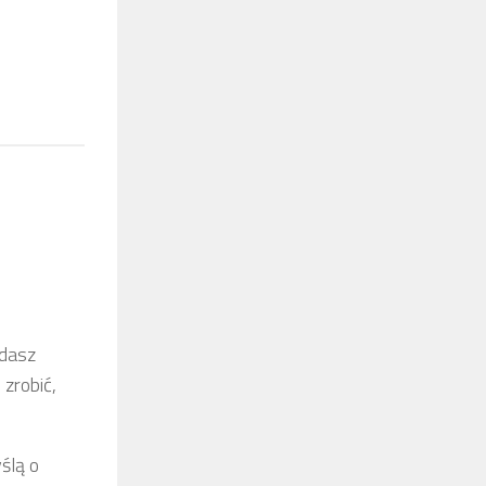
adasz
zrobić,
ślą o