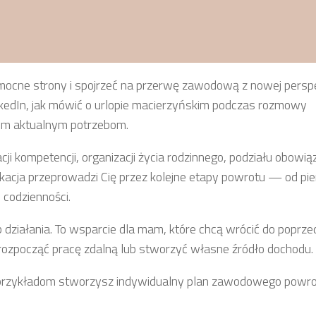
mocne strony i spojrzeć na przerwę zawodową z nowej persp
inkedIn, jak mówić o urlopie macierzyńskim podczas rozmowy
oim aktualnym potrzebom.
ji kompetencji, organizacji życia rodzinnego, podziału obowi
likacja przeprowadzi Cię przez kolejne etapy powrotu — od p
 codzienności.
b działania. To wsparcie dla mam, które chcą wrócić do poprze
 rozpocząć pracę zdalną lub stworzyć własne źródło dochodu.
 przykładom stworzysz indywidualny plan zawodowego powro