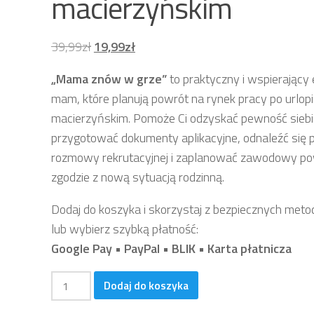
macierzyńskim
Pierwotna
Aktualna
39,99
zł
19,99
zł
cena
cena
„Mama znów w grze”
to praktyczny i wspierający 
wynosiła:
wynosi:
mam, które planują powrót na rynek pracy po urlop
39,99 zł.
19,99 zł.
macierzyńskim. Pomoże Ci odzyskać pewność siebi
przygotować dokumenty aplikacyjne, odnaleźć się 
rozmowy rekrutacyjnej i zaplanować zawodowy p
zgodzie z nową sytuacją rodzinną.
Dodaj do koszyka i skorzystaj z bezpiecznych metod
lub wybierz szybką płatność:
Google Pay • PayPal • BLIK • Karta płatnicza
ilość
Dodaj do koszyka
E-