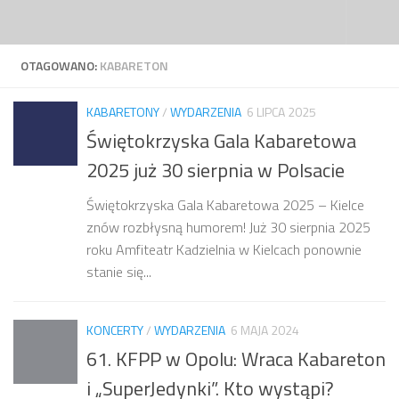
Przejdź do treści
OTAGOWANO:
KABARETON
KABARETONY
/
WYDARZENIA
6 LIPCA 2025
Świętokrzyska Gala Kabaretowa
2025 już 30 sierpnia w Polsacie
Świętokrzyska Gala Kabaretowa 2025 – Kielce
znów rozbłysną humorem! Już 30 sierpnia 2025
roku Amfiteatr Kadzielnia w Kielcach ponownie
stanie się...
KONCERTY
/
WYDARZENIA
6 MAJA 2024
61. KFPP w Opolu: Wraca Kabareton
i „SuperJedynki”. Kto wystąpi?